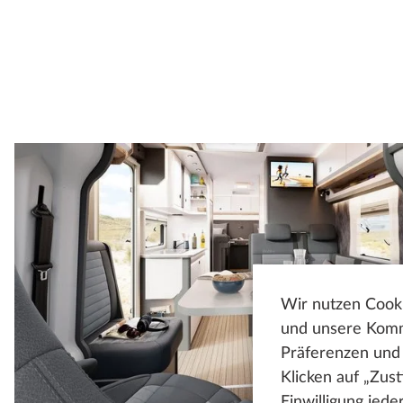
Wir nutzen Cooki
und unsere Kommu
Präferenzen und 
Klicken auf „Zus
Einwilligung jed