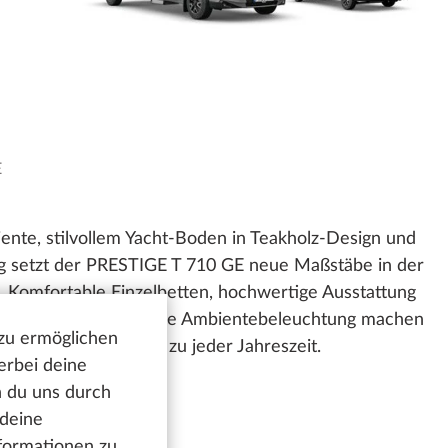
E
te, stilvollem Yacht-Boden in Teakholz-Design und
g setzt der PRESTIGE T 710 GE neue Maßstäbe in der
n. Komfortable Einzelbetten, hochwertige Ausstattung
wie die stimmungsvolle Ambientebeleuchtung machen
 zu ermöglichen
 für stilvolle Reisen zu jeder Jahreszeit.
erbei deine
n du uns durch
 deine
nformationen zu