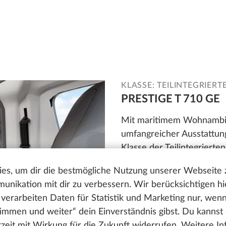
KLASSE: TEILINTEGRIERT
PRESTIGE T 710 GE
Mit maritimem Wohnambien
umfangreicher Ausstattun
Klasse der Teilintegrierte
und durchdachte Details 
es, um dir die bestmögliche Nutzung unserer Webseite
ihn zum perfekten Begleiter
nikation mit dir zu verbessern. Wir berücksichtigen hi
zur Baureihe
verarbeiten Daten für Statistik und Marketing nur, wen
timmen und weiter“ dein Einverständnis gibst. Du kannst
erzeit mit Wirkung für die Zukunft widerrufen. Weitere I