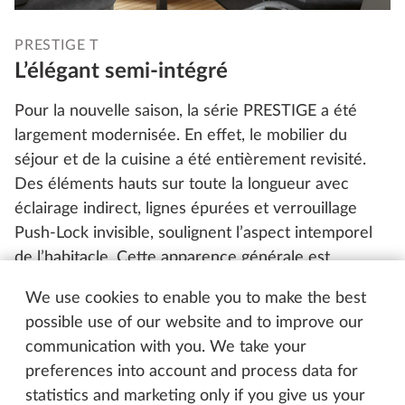
PRESTIGE T
L’élégant semi-intégré
Pour la nouvelle saison, la série PRESTIGE a été
largement modernisée. En effet, le mobilier du
séjour et de la cuisine a été entièrement revisité.
Des éléments hauts sur toute la longueur avec
éclairage indirect, lignes épurées et verrouillage
Push-Lock invisible, soulignent l’aspect intemporel
de l’habitacle. Cette apparence générale est
superbement complétée par un sol à l’aspect pont
We use cookies to enable you to make the best
de bateau, un point fort qu’on trouvait déjà dans le
possible use of our website and to improve our
PRESTIGE VAN. Les nouvelles bandes contrastantes
communication with you. We take your
en rouge foncé à l’extérieur y mettent un point
preferences into account and process data for
d’orgue marquant. Déjà de loin, il a une allure
statistics and marketing only if you give us your
sportive et élégante.