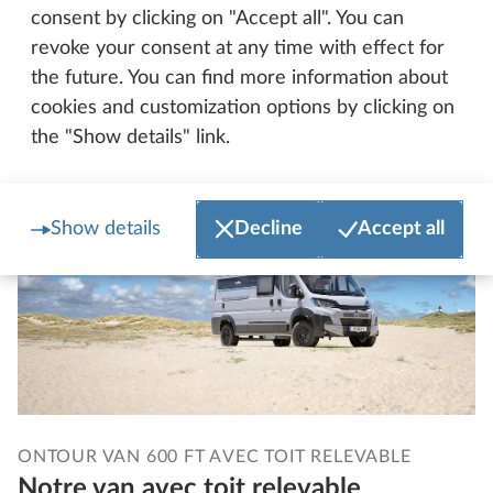
consent by clicking on "Accept all". You can
revoke your consent at any time with effect for
En savoir plus sur le modèle PRESTIGE T
the future. You can find more information about
cookies and customization options by clicking on
the "Show details" link.
Show details
Decline
Accept all
ONTOUR VAN 600 FT AVEC TOIT RELEVABLE
Notre van avec toit relevable