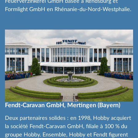
Feuerverzinkerei GmbH basée à Rendsburg et
Formlight GmbH en Rhénanie-du-Nord-Westphalie.
Fendt-Caravan GmbH, Mertingen (Bayern)
Deux partenaires solides : en 1998, Hobby acquiert
la société Fendt-Caravan GmbH, filiale à 100 % du
groupe Hobby. Ensemble, Hobby et Fendt figurent