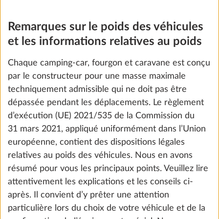
Remarques sur le poids des véhicules
et les informations relatives au poids
Chaque camping-car, fourgon et caravane est conçu
par le constructeur pour une masse maximale
techniquement admissible qui ne doit pas être
dépassée pendant les déplacements. Le règlement
d’exécution (UE) 2021/535 de la Commission du
31 mars 2021, appliqué uniformément dans l’Union
européenne, contient des dispositions légales
2 184 ccm, 103 kW / 180 ch, Euro 6 EB,
avec technologie Stop and Start et
relatives au poids des véhicules. Nous en avons
pack ECO avec transmission automatique
résumé pour vous les principaux points. Veuillez lire
(combiné avec le châssis à cadre
attentivement les explications et les conseils ci-
surbaissé FIAT Maxi, 4 400 kg)
après. Il convient d’y prêter une attention
58,0 kg
particulière lors du choix de votre véhicule et de la
8 305 €