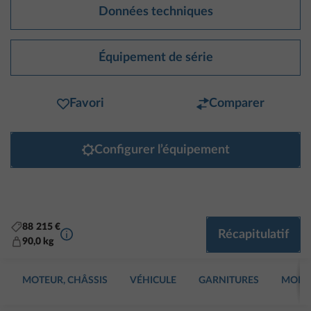
Données techniques
Équipement de série
Favori
Comparer
Configurer l’équipement
88 215 €
Plus d’informations
Récapitulatif
90,0 kg
MOTEUR, CHÂSSIS
VÉHICULE
GARNITURES
MOBIL