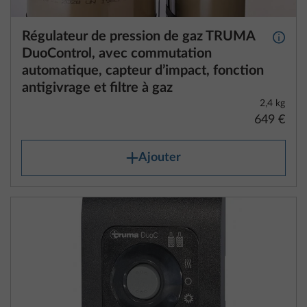
Régulateur de pression de gaz TRUMA
Plus d
DuoControl, avec commutation
automatique, capteur d’impact, fonction
antigivrage et filtre à gaz
2,4 kg
649 €
Ajouter