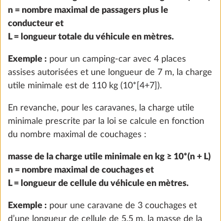
n = nombre maximal de passagers plus le
conducteur et
L = longueur totale du véhicule en mètres.
Exemple :
pour un camping-car avec 4 places
Stabilisateurs arrière
Plus d
assises autorisées et une longueur de 7 m, la charge
6,0 kg
utile minimale est de 110 kg (10*[4+7]).
525 €
En revanche, pour les caravanes, la charge utile
Ajouter
minimale prescrite par la loi se calcule en fonction
du nombre maximal de couchages :
masse de la charge utile minimale en kg ≥ 10*(n + L)
ÉTAPE 3 SUR 8
n = nombre maximal de couchages et
Garnitures
L = longueur de cellule du véhicule en mètres.
Exemple :
pour une caravane de 3 couchages et
d’une longueur de cellule de 5,5 m, la masse de la