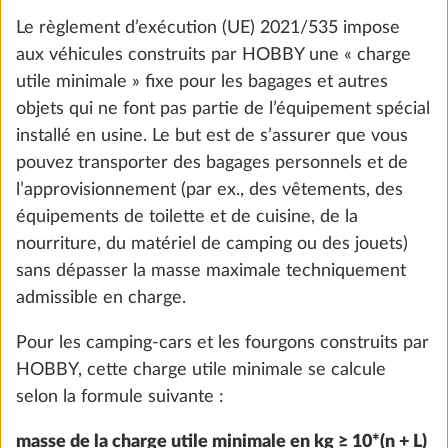
Le règlement d’exécution (UE) 2021/535 impose
aux véhicules construits par HOBBY une « charge
utile minimale » fixe pour les bagages et autres
objets qui ne font pas partie de l’équipement spécial
installé en usine. Le but est de s’assurer que vous
Fenêtres à cadre ouvrante, à double
Plus d
pouvez transporter des bagages personnels et de
vitrage et teintées, pour fenêtres de série
8,0 kg
l’approvisionnement (par ex., des vêtements, des
648 €
équipements de toilette et de cuisine, de la
nourriture, du matériel de camping ou des jouets)
Ajouter
sans dépasser la masse maximale techniquement
admissible en charge.
Pour les camping-cars et les fourgons construits par
HOBBY, cette charge utile minimale se calcule
selon la formule suivante :
masse de la charge utile minimale en kg ≥ 10*(n + L)