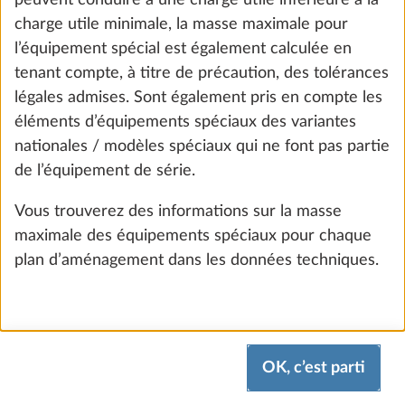
Four avec allumage électrique et
peuvent conduire à une charge utile inférieure à la
Plus d
éclairage intérieur
charge utile minimale, la masse maximale pour
16,0 kg
l’équipement spécial est également calculée en
848 €
tenant compte, à titre de précaution, des tolérances
légales admises. Sont également pris en compte les
Ajouter
éléments d’équipements spéciaux des variantes
nationales / modèles spéciaux qui ne font pas partie
de l’équipement de série.
Vous trouverez des informations sur la masse
maximale des équipements spéciaux pour chaque
plan d’aménagement dans les données techniques.
OK, c’est parti
Hotte aspirante DOMETIC
Plus d