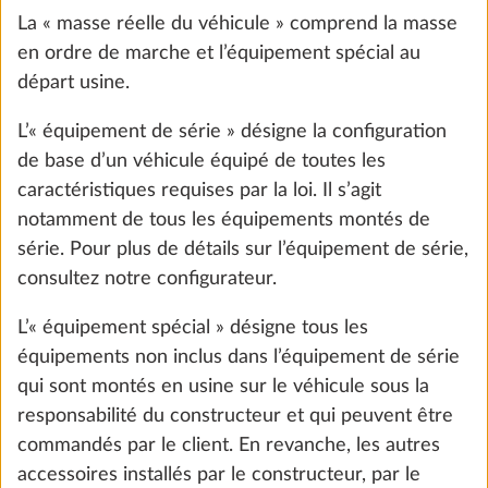
La « masse réelle du véhicule » comprend la masse
en ordre de marche et l’équipement spécial au
départ usine.
L’« équipement de série » désigne la configuration
de base d’un véhicule équipé de toutes les
caractéristiques requises par la loi. Il s’agit
notamment de tous les équipements montés de
série. Pour plus de détails sur l’équipement de série,
consultez notre configurateur.
Attelage de remorque SAWIKO,
Plus d
L’« équipement spécial » désigne tous les
escamotable
équipements non inclus dans l’équipement de série
64,0 kg
2 265 €
qui sont montés en usine sur le véhicule sous la
responsabilité du constructeur et qui peuvent être
Ajouter
commandés par le client. En revanche, les autres
accessoires installés par le constructeur, par le