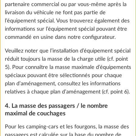
partenaire commercial ou par vous-même après la
livraison du véhicule ne font pas partie de
l’équipement spécial. Vous trouverez également des
informations sur l’équipement spécial pouvant être
commandé en usine dans notre configurateur.
Veuillez noter que l’installation d’équipement spécial
réduit toujours la masse de la charge utile (cf. point
5). Pour connaître la masse maximale d’équipements
spéciaux pouvant être sélectionnés pour chaque
plan d’aménagement, consultez les informations
Paillassons dans la cabine de conduite
Plus d
We use cookies to enable you to make the best
relatives à chaque plan d’aménagement (cf. point 6).
1,5 kg
possible use of our website and to improve our
99 €
communication with you. We take your
4. La masse des passagers / le nombre
preferences into account and process data for
maximal de couchages
Ajouter
statistics and marketing only if you give us your
Pour les camping-cars et les fourgons, la masse des
consent by clicking on "Accept all". You can
passagers est calculée sur la base du nombre de
revoke your consent at any time with effect for