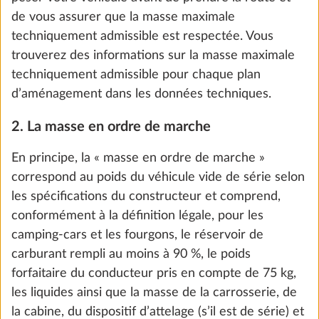
Ajouter
de vous assurer que la masse maximale
techniquement admissible est respectée. Vous
trouverez des informations sur la masse maximale
techniquement admissible pour chaque plan
d’aménagement dans les données techniques.
2. La masse en ordre de marche
En principe, la « masse en ordre de marche »
correspond au poids du véhicule vide de série selon
les spécifications du constructeur et comprend,
conformément à la définition légale, pour les
camping-cars et les fourgons, le réservoir de
Augmentation de charge à 3 650 kg sans
Plus d
carburant rempli au moins à 90 %, le poids
modification technique
1
forfaitaire du conducteur pris en compte de 75 kg,
0,0 kg
les liquides ainsi que la masse de la carrosserie, de
309 €
la cabine, du dispositif d’attelage (s’il est de série) et