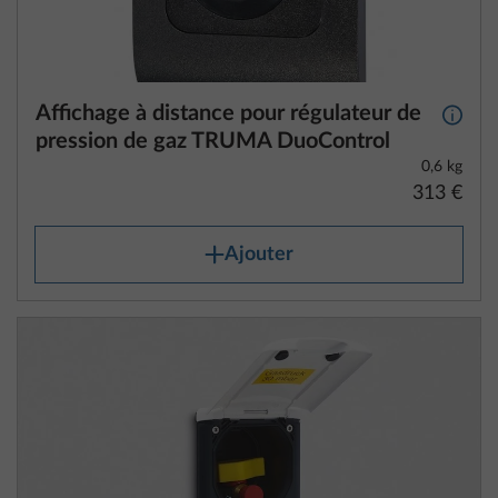
Affichage à distance pour régulateur de
Plus d
pression de gaz TRUMA DuoControl
0,6 kg
313 €
Ajouter