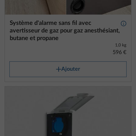
Système d'alarme sans fil avec
Plus d
avertisseur de gaz pour gaz anesthésiant,
butane et propane
1,0 kg
596 €
Ajouter