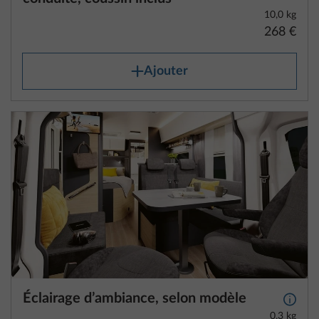
10,0 kg
268 €
Ajouter
Éclairage d’ambiance, selon modèle
Plus d
0,3 kg