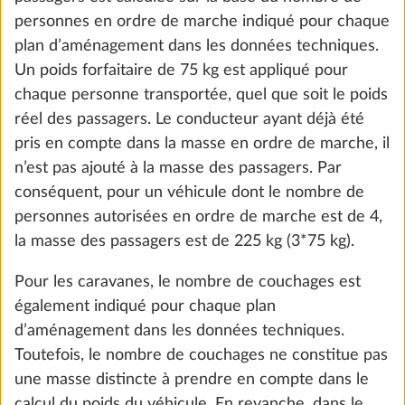
personnes en ordre de marche indiqué pour chaque
the future. You can find more information about
plan d’aménagement dans les données techniques.
cookies and customization options by clicking on
Un poids forfaitaire de 75 kg est appliqué pour
the "Show details" link.
chaque personne transportée, quel que soit le poids
réel des passagers. Le conducteur ayant déjà été
pris en compte dans la masse en ordre de marche, il
Show details
Decline
Accept all
n’est pas ajouté à la masse des passagers. Par
conséquent, pour un véhicule dont le nombre de
personnes autorisées en ordre de marche est de 4,
Rideaux thermiques, isolation du sol
Plus d
la masse des passagers est de 225 kg (3*75 kg).
4,5 kg
473 €
Pour les caravanes, le nombre de couchages est
également indiqué pour chaque plan
Ajouter
d’aménagement dans les données techniques.
Toutefois, le nombre de couchages ne constitue pas
une masse distincte à prendre en compte dans le
calcul du poids du véhicule. En revanche, dans le