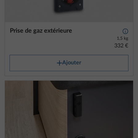
Prise de gaz extérieure
Plus d
1,5 kg
332 €
Ajouter