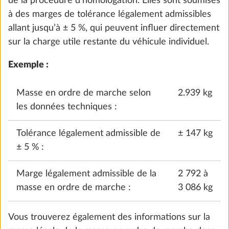
de la procédure d’homologation. Elles sont soumises
à des marges de tolérance légalement admissibles
allant jusqu’à ± 5 %, qui peuvent influer directement
sur la charge utile restante du véhicule individuel.
Exemple :
Masse en ordre de marche selon
2.939 kg
les données techniques :
Tolérance légalement admissible de
± 147 kg
± 5 % :
Réduction à trois sièges approuvés
2
0,0 kg
Marge légalement admissible de la
2 792 à
0 €
masse en ordre de marche :
3 086 kg
Ajouter
Vous trouverez également des informations sur la