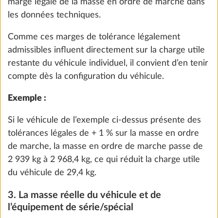
marge légale de la masse en ordre de marche dans
les données techniques.
Comme ces marges de tolérance légalement
admissibles influent directement sur la charge utile
restante du véhicule individuel, il convient d’en tenir
compte dès la configuration du véhicule.
Exemple :
Si le véhicule de l’exemple ci-dessus présente des
tolérances légales de + 1 % sur la masse en ordre
Homologation pour 4 personnes
de marche, la masse en ordre de marche passe de
DE SÉRIE
2 939 kg à 2 968,4 kg, ce qui réduit la charge utile
du véhicule de 29,4 kg.
ÉTAPE 2 SUR 8
3. La masse réelle du véhicule et de
Véhicule
l’équipement de série/spécial