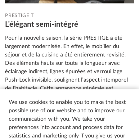
PRESTIGE T
L’élégant semi-intégré
Pour la nouvelle saison, la série PRESTIGE a été
largement modernisée. En effet, le mobilier du
séjour et de la cuisine a été entièrement revisité.
Des éléments hauts sur toute la longueur avec
éclairage indirect, lignes épurées et verrouillage
Push-Lock invisible, soulignent l’aspect intemporel
de l’habitacle. Cette apparence générale est
superbement complétée par un sol à l’aspect pont
We use cookies to enable you to make the best
de bateau, un point fort qu’on trouvait déjà dans le
possible use of our website and to improve our
PRESTIGE VAN. Les nouvelles bandes contrastantes
communication with you. We take your
en rouge foncé à l’extérieur y mettent un point
preferences into account and process data for
d’orgue marquant. Déjà de loin, il a une allure
statistics and marketing only if you give us your
sportive et élégante.