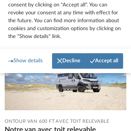
consent by clicking on "Accept all". You can
revoke your consent at any time with effect for
En savoir plus sur le modèle PRESTIGE T
the future. You can find more information about
cookies and customization options by clicking on
the "Show details" link.
Show details
Decline
Accept all
ONTOUR VAN 600 FT AVEC TOIT RELEVABLE
Notre van avec toit relevable