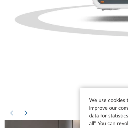
We use cookies t
improve our comm
data for statisti
all". You can rev