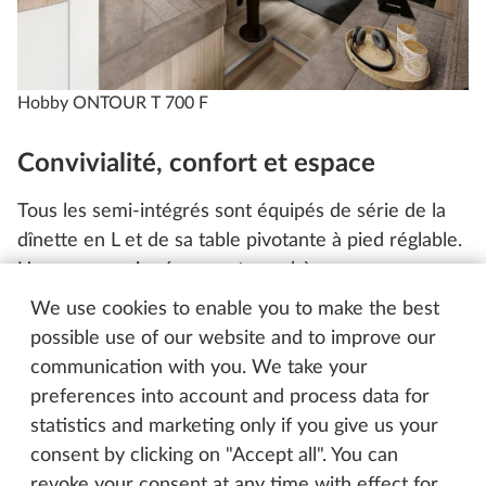
Hobby ONTOUR T 700 F
Convivialité, confort et espace
Tous les semi-intégrés sont équipés de série de la
dînette en L et de sa table pivotante à pied réglable.
Un espace qui crée une atmosphère
particulièrement conviviale à bord du véhicule. La
We use cookies to enable you to make the best
banquette, installée à l’opposé et présente sur
possible use of our website and to improve our
certains modèles, conforte ce sentiment chaleureux
communication with you. We take your
grâce à sa disposition en face à face.
preferences into account and process data for
statistics and marketing only if you give us your
consent by clicking on "Accept all". You can
revoke your consent at any time with effect for