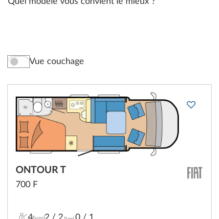
Quel modèle vous convient le mieux ?
Vue couchage
ONTOUR T
700 F
4
2
/ 2
0
/ 1