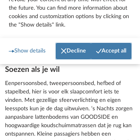
the future. You can find more information about
cookies and customization options by clicking on
the "Show details" link.
Show details
Decline
Accept all
Hobby ONTOUR T 700 F
Soezen als je wil
Eenpersoonsbed, tweepersoonsbed, hefbed of
stapelbed, hier is voor elk slaapcomfort iets te
vinden. Met gezellige sfeerverlichting en eigen
leesspots kun je de dag uitwuiven. ‘s Nachts zorgen
aanpasbare lattenbodems van GOODSIDE en
hoogwaardige koudschuimmatrassen dat je rug kan
ontspannen. Kleine passagiers hebben een