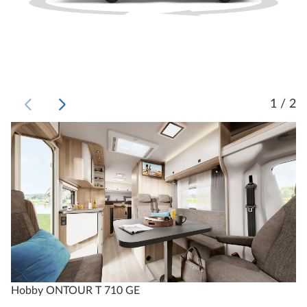
1 / 2
Hobby ONTOUR T 710 GE
H