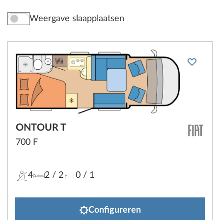
Weergave slaapplaatsen
ONTOUR T
700 F
4
2
/ 2
0
/ 1
Configureren