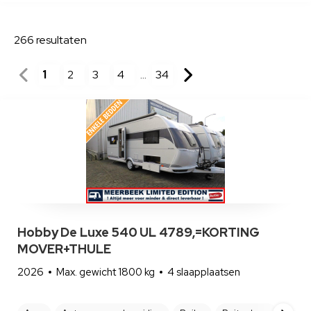
266
resultaten
1
2
3
4
34
...
Hobby De Luxe 540 UL 4789,=KORTING
MOVER+THULE
2026
Max. gewicht 1800 kg
4 slaapplaatsen