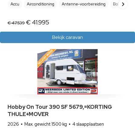
Accu
Airconditioning
Antenne-voorbereiding
Boiler
B
€ 41.995
€ 47.539
Bekijk caravan
Hobby On Tour 390 SF 5679,=KORTING
THULE+MOVER
2026
Max. gewicht 1500 kg
4 slaapplaatsen