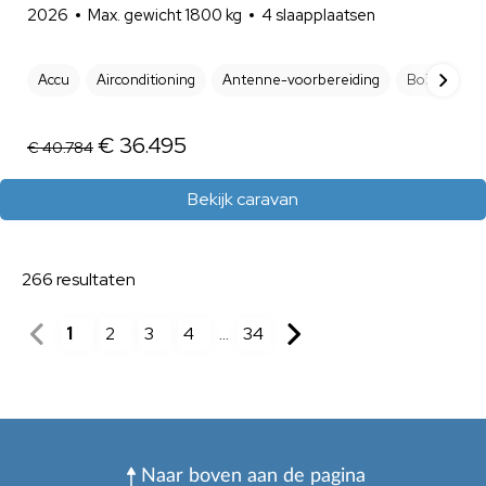
2026
Max. gewicht 1800 kg
4 slaapplaatsen
Accu
Airconditioning
Antenne-voorbereiding
Boiler
B
€ 36.495
€ 40.784
Bekijk caravan
266
resultaten
1
2
3
4
34
...
Naar boven aan de pagina