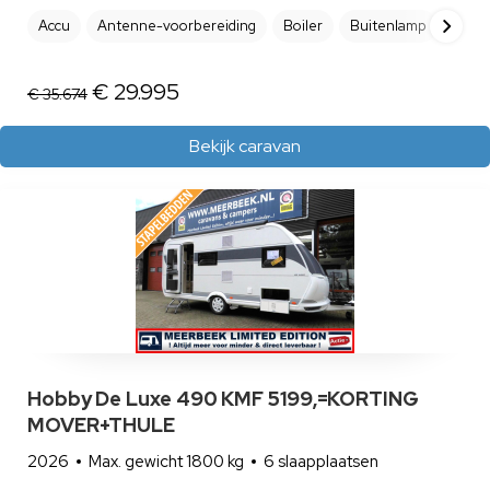
Accu
Antenne-voorbereiding
Boiler
Buitenlamp
Cara
€ 29.995
€ 35.674
Bekijk caravan
Hobby De Luxe 490 KMF 5199,=KORTING
MOVER+THULE
2026
Max. gewicht 1800 kg
6 slaapplaatsen