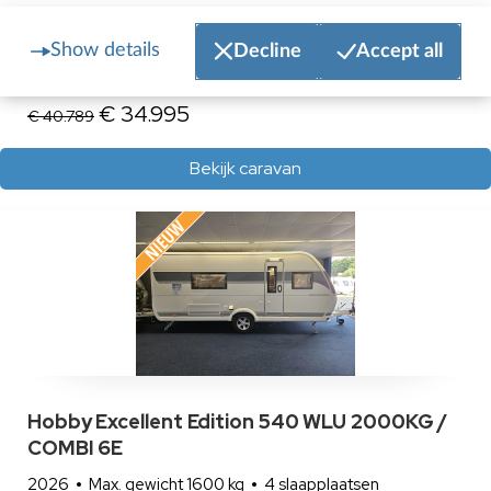
Accu
Antenne-voorbereiding
Boiler
Buitenlamp
Buit
Show details
Decline
Accept all
€ 34.995
€ 40.789
Bekijk caravan
Hobby Excellent Edition 540 WLU 2000KG /
COMBI 6E
2026
Max. gewicht 1600 kg
4 slaapplaatsen