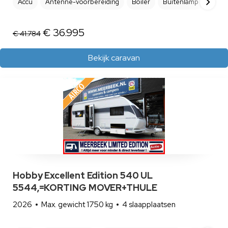
Accu
Antenne-voorbereiding
Boiler
Buitenlamp
Cara
€ 36.995
€ 41.784
Bekijk caravan
Hobby Excellent Edition 540 UL
5544,=KORTING MOVER+THULE
2026
Max. gewicht 1750 kg
4 slaapplaatsen