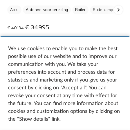
Accu
Antenne-voorbereiding
Boiler
Buitenlamp
Cara
€ 34.995
€ 40.194
Bekijk caravan
We use cookies to enable you to make the best
possible use of our website and to improve our
communication with you. We take your
preferences into account and process data for
statistics and marketing only if you give us your
consent by clicking on "Accept all". You can
revoke your consent at any time with effect for
the future. You can find more information about
Hobby On Tour 460 DL 5794,=Korting
cookies and customization options by clicking on
Mover+Thule
the "Show details" link.
2026
Max. gewicht 1500 kg
4 slaapplaatsen