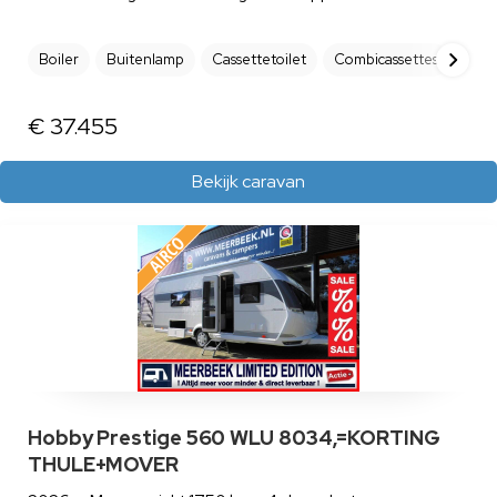
Boiler
Buitenlamp
Cassettetoilet
Combicassettes
Dakl
€ 37.455
Bekijk caravan
Hobby Prestige 560 WLU 8034,=KORTING
THULE+MOVER