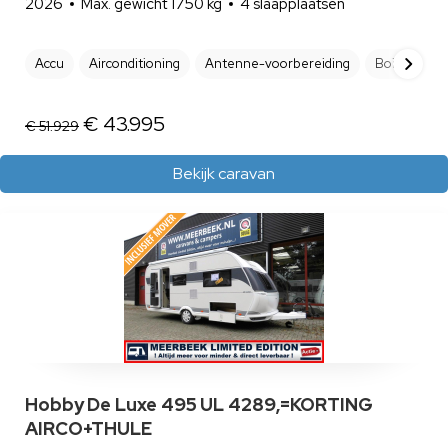
2026
Max. gewicht 1750 kg
4 slaapplaatsen
Accu
Airconditioning
Antenne-voorbereiding
Boiler
B
€ 43.995
€ 51.929
Bekijk caravan
Hobby De Luxe 495 UL 4289,=KORTING
AIRCO+THULE