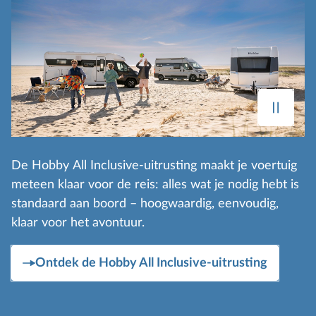
De Hobby All Inclusive‑uitrusting maakt je voertuig
meteen klaar voor de reis: alles wat je nodig hebt is
standaard aan boord – hoogwaardig, eenvoudig,
klaar voor het avontuur.
Ontdek de Hobby All Inclusive-uitrusting