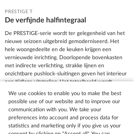
PRESTIGE T
De verfijnde halfintegraal
De PRESTIGE-serie wordt ter gelegenheid van het
nieuwe seizoen uitgebreid gemoderniseerd. Het
hele woongedeelte en de keuken krijgen een
vernieuwde inrichting. Doorlopende bovenkasten
met indirecte verlichting, strakke lijnen en
onzichtbare pushlock-sluitingen geven het interieur
een tijdloze uitstraling. Het totaalbeeld wordt
optimaal aangevuld door de vloer in een look die
We use cookies to enable you to make the best
doet denken aan een jacht, en die al in de PRESTIGE
possible use of our website and to improve our
VAN een absoluut designhoogtepunt bleek te zijn.
communication with you. We take your
De nieuwe donkerrode accentstreep in het
preferences into account and process data for
buitendesign past hier perfect bij. Die ziet er al van
statistics and marketing only if you give us your
ver sportief en elegant uit.