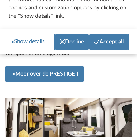
een tijdloze uitstraling. Het totaalbeeld wordt
cookies and customization options by clicking on
optimaal aangevuld door de vloer in een look die
the "Show details" link.
doet denken aan een jacht, en die al in de PRESTIGE
VAN een absoluut designhoogtepunt bleek te zijn.
De nieuwe donkerrode accentstreep in het
Show details
Decline
Accept all
buitendesign past hier perfect bij. Die ziet er al van
ver sportief en elegant uit.
Meer over de PRESTIGE T