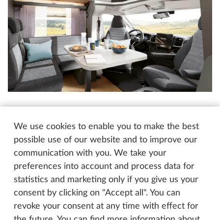
PRESTIGE T
De verfijnde halfintegraal
We use cookies to enable you to make the best
possible use of our website and to improve our
De PRESTIGE-serie wordt ter gelegenheid van het
communication with you. We take your
nieuwe seizoen uitgebreid gemoderniseerd. Het
preferences into account and process data for
hele woongedeelte en de keuken krijgen een
statistics and marketing only if you give us your
vernieuwde inrichting. Doorlopende bovenkasten
consent by clicking on "Accept all". You can
met indirecte verlichting, strakke lijnen en
revoke your consent at any time with effect for
onzichtbare pushlock-sluitingen geven het interieur
the future. You can find more information about