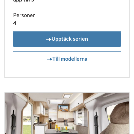
upp till 5
Personer
4
MAXIA T
Upptäck serien
MAXIA T
Till modellerna