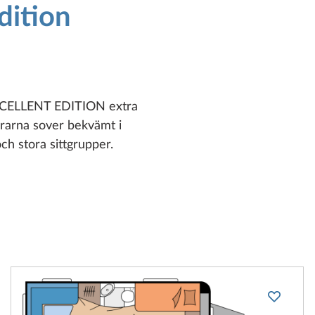
dition
EXCELLENT EDITION extra
ldrarna sover bekvämt i
h stora sittgrupper.