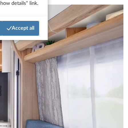
how details" link.
Accept all