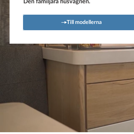
Den familjära husvagnen.
Till modellerna