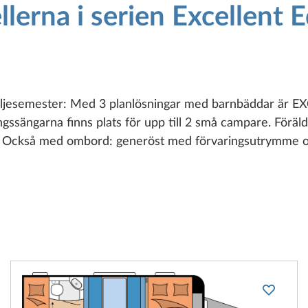
lerna i serien Excellent E
miljesemester: Med 3 planlösningar med barnbäddar är 
ingssängarna finns plats för upp till 2 små campare. Förä
. Också med ombord: generöst med förvaringsutrymme oc