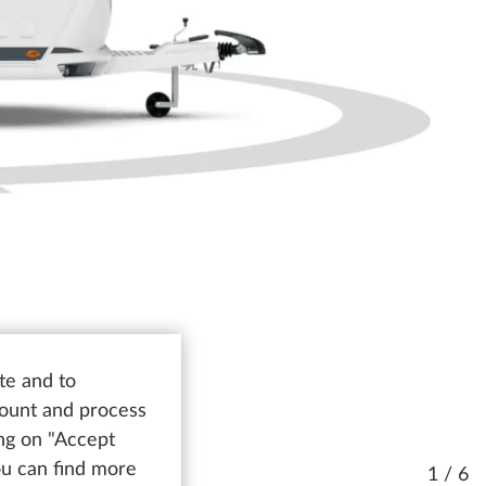
te and to
count and process
ing on "Accept
You can find more
1 / 6