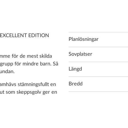
m – EXCELLENT EDITION
Planlösningar
Sovplatser
ymme för de mest skilda
tgrupp för mindre barn. Så
Längd
s undan.
Bredd
amhävs stämningsfullt en
ut som skeppsgolv ger en