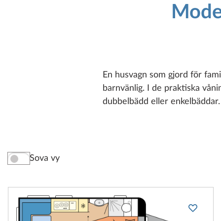
Model
En husvagn som gjord för fa
barnvänlig. I de praktiska vån
dubbelbädd eller enkelbäddar
Sova vy