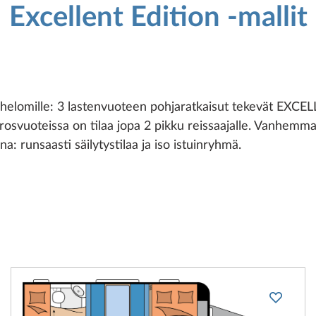
Excellent Edition -mallit
helomille: 3 lastenvuoteen pohjaratkaisut tekevät EXCE
errosvuoteissa on tilaa jopa 2 pikku reissaajalle. Vanhemm
a: runsaasti säilytystilaa ja iso istuinryhmä.