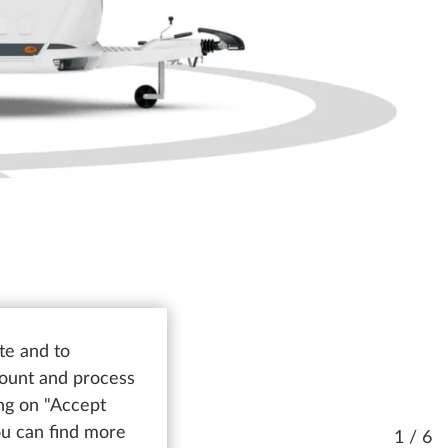
te and to
count and process
ing on "Accept
You can find more
1 / 6