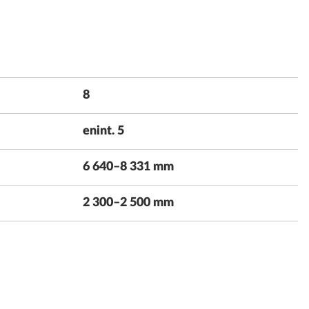
8
enint. 5
6 640–8 331 mm
2 300–2 500 mm