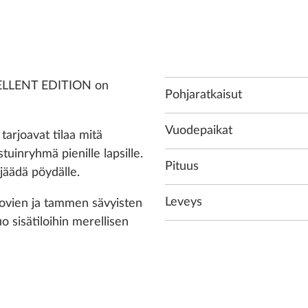
EXCELLENT EDITION on
Pohjaratkaisut
Vuodepaikat
tarjoavat tilaa mitä
tuinryhmä pienille lapsille.
Pituus
 jäädä pöydälle.
Leveys
eovien ja tammen sävyisten
o sisätiloihin merellisen