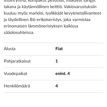
istuinryhmä, kompaktit pesutilat, mukavat sängyt
takana ja käytännöllinen keittiö. Vakiovarustuksiin
kuuluu myös markiisi, tyylikkäät kevytmetallivanteet
ja täydellinen B6-erikoiseristys, joka varmistaa
erinomaisen lämmöneristyksen kaikissa
sääolosuhteissa.
Alusta
Fiat
Pohjaratkaisut
1
Vuodepaikat
enint. 4
Henkilömäärä
4