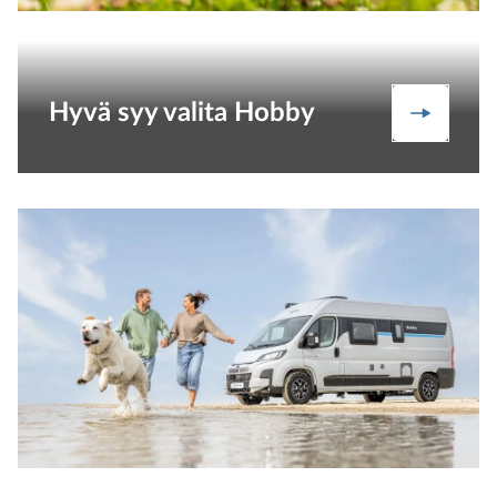
Hyvä syy valita Hobby
Meidän 