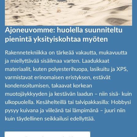
Ajoneuvomme: huolella suunniteltu
pienintä yksityiskohtaa myöten
Rakennetekniikka on tärkeää vakautta, mukavuutta
ja miellyttävää sisäilmaa varten. Laadukkaat
materiaalit, kuten polyesterihuopa, lasikuitu ja XPS,
varmistavat erinomaisen eristyksen, estävät
kondensoitumisen, takaavat korkean
muotojäykkyyden ja kestävän laadun – niin sisä- kuin
ulkopuolella. Kesähelteillä tai talvipakkasilla: Hobbysi
pysyy kuivana ja viileänä tai lämpimänä – juuri niin
kuin täydellinen seikkailusi edellyttää.