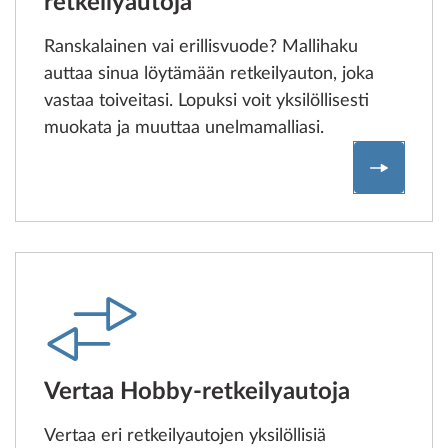
retkeilyautoja
Ranskalainen vai erillisvuode? Mallihaku
auttaa sinua löytämään retkeilyauton, joka
vastaa toiveitasi. Lopuksi voit yksilöllisesti
muokata ja muuttaa unelmamalliasi.
Löydä ja
Vertaa Hobby-retkeilyautoja
Vertaa eri retkeilyautojen yksilöllisiä