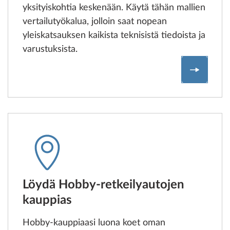
yksityiskohtia keskenään. Käytä tähän mallien
vertailutyökalua, jolloin saat nopean
yleiskatsauksen kaikista teknisistä tiedoista ja
varustuksista.
Vertaa H
Löydä Hobby-retkeilyautojen
kauppias
Hobby-kauppiaasi luona koet oman