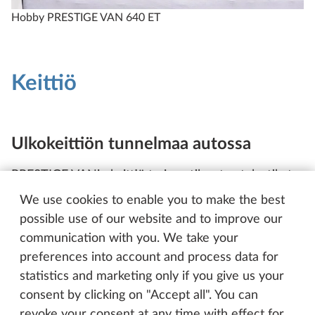
Hobby PRESTIGE VAN 640 ET
Keittiö
Ulkokeittiön tunnelmaa autossa
PRESTIGE VANin keittiö tarjoaa tilavat vetolaatikot,
käytännöllisen liesi-tiskiallas-yhdistelmän, tilavan
We use cookies to enable you to make the best
työskentelyalueen ja työtason laajennusosan. Tämä
possible use of our website and to improve our
yhdistelmä tekee keittiöstä paitsi tyylikkään myös
communication with you. We take your
äärimmäisen käytännöllisen. Liukuovi ollessa auki,
preferences into account and process data for
kokkaaminenkin tuntuu melkein kuin olisi
statistics and marketing only if you give us your
ulkoilmassa. Epätoivotuilta vierailta suojaa koko
consent by clicking on "Accept all". You can
liukuoven kokoinen hyönteissuojaverho, jotta kaikki
revoke your consent at any time with effect for