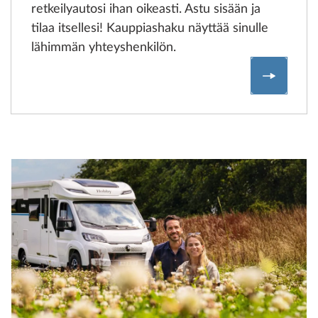
retkeilyautosi ihan oikeasti. Astu sisään ja
tilaa itsellesi! Kauppiashaku näyttää sinulle
lähimmän yhteyshenkilön.
Löydä Ho