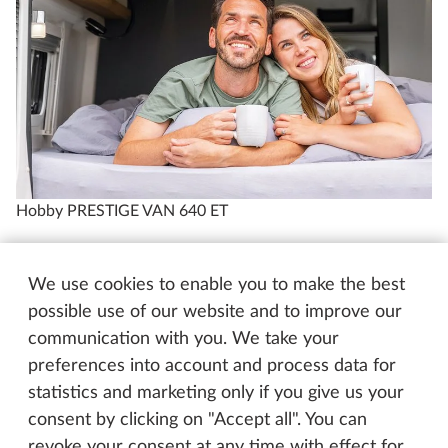
Hobby PRESTIGE VAN 640 ET
We use cookies to enable you to make the best
Cuisine
possible use of our website and to improve our
communication with you. We take your
preferences into account and process data for
Cuisine en plein air
statistics and marketing only if you give us your
consent by clicking on "Accept all". You can
De larges tiroirs, une combinaison réchaud-évier
revoke your consent at any time with effect for