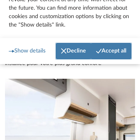
pratique avec un plan de travail généreux et une
the future. You can find more information about
extension du plan de travail, la cuisine du PRESTIGE
cookies and customization options by clicking on
VAN n’est pas seulement élégante, elle est aussi
the "Show details" link.
pratique à tous points de vue. Lorsque la porte
coulissante extralarge est ouverte, on cuisine
presque en plein air. Afin d’éviter les invités
Show details
Decline
Accept all
indésirables, la moustiquaire plissée est déjà
installée pour votre plus grand confort.