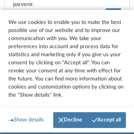
parvenir.
Concess
We use cookies to enable you to make the best
possible use of our website and to improve our
communication with you. We take your
preferences into account and process data for
statistics and marketing only if you give us your
consent by clicking on "Accept all". You can
revoke your consent at any time with effect for
the future. You can find more information about
Vers le haut de la page
cookies and customization options by clicking on
the "Show details" link.
HOBBY SUR FACEBOOK
BEACHY SUR FACEBOOK
Show details
Decline
Accept all