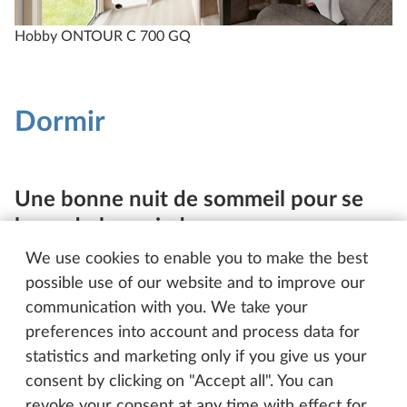
Hobby ONTOUR C 700 GQ
Dormir
Une bonne nuit de sommeil pour se
lever du bon pied
We use cookies to enable you to make the best
Lits individuels ou grand lit : l’arrière de l’ONTOUR
possible use of our website and to improve our
C constitue un coin nuit très cosy. Sur demande, les
communication with you. We take your
lits individuels peuvent bénéficier d’un
preferences into account and process data for
élargissement de lit pour couvrir toute la largeur du
statistics and marketing only if you give us your
véhicule. Le sommier à lattes très confortable et les
consent by clicking on "Accept all". You can
matelas de mousse à haute densité garantissent un
revoke your consent at any time with effect for