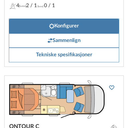
4
2
/ 1
0
/ 1
Konfigurer
Sammenlign
Tekniske spesifikasjoner
ONTOUR C