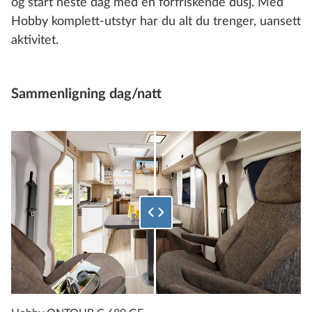
og start neste dag med en forfriskende dusj. Med
Hobby komplett-utstyr har du alt du trenger, uansett
aktivitet.
Sammenligning dag/natt
Velg hvor stor prosentandel av det nederste bildet som skal vi