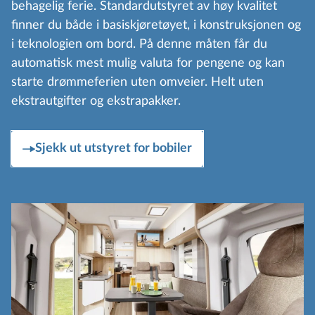
behagelig ferie. Standardutstyret av høy kvalitet
finner du både i basiskjøretøyet, i konstruksjonen og
i teknologien om bord. På denne måten får du
automatisk mest mulig valuta for pengene og kan
starte drømmeferien uten omveier. Helt uten
ekstrautgifter og ekstrapakker.
Sjekk ut utstyret for bobiler