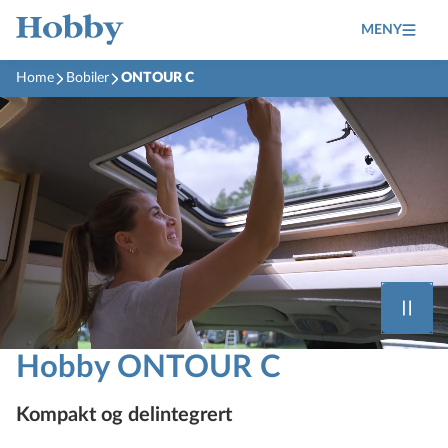
MENY
Home
Bobiler
ONTOUR C
Hobby ONTOUR C
Kompakt og delintegrert