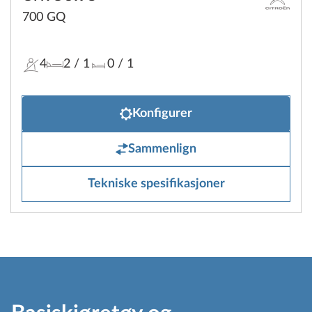
700 GQ
4
2
/ 1
0
/ 1
Konfigurer
Sammenlign
Tekniske spesifikasjoner