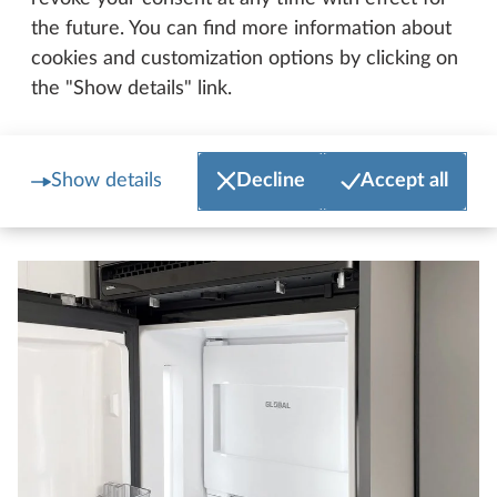
betydelig mer enn den forrige modellen.
the future. You can find more information about
cookies and customization options by clicking on
En smart detalj er at frysedelen på 18 liter kan tas
the "Show details" link.
ut, slik at det blir bedre plass i kjøleskapet. Like
komfortabelt og energieffektivt: Det nye kjøleskapet
er utstyrt med velprøvd kompressorteknologi og
Show details
Decline
Accept all
vendbar dør.