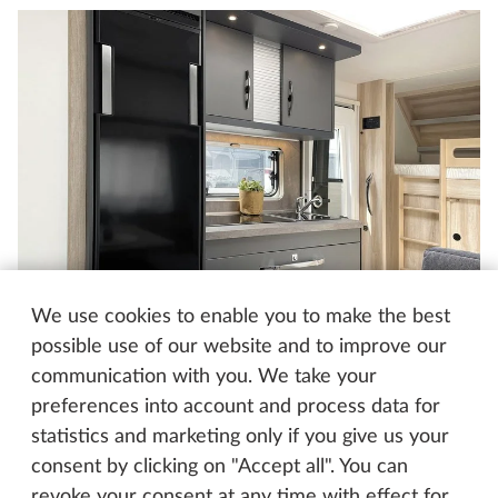
We use cookies to enable you to make the best
Kjøleskapet er kjøkkenets midtpunkt
possible use of our website and to improve our
communication with you. We take your
I tillegg til de visuelle oppgraderingene i
preferences into account and process data for
kjøkkendelen leveres DE LUXE‑modellene (unntatt
statistics and marketing only if you give us your
460 LU) med nytt kjøleskap på 160 liter. Kjøleskapet
consent by clicking on "Accept all". You can
leveres fra og med 2027-sesongen og rommer
revoke your consent at any time with effect for