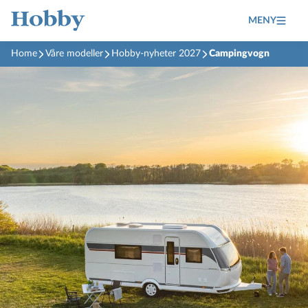
MENY
Home
Våre modeller
Hobby-nyheter 2027
Campingvogn