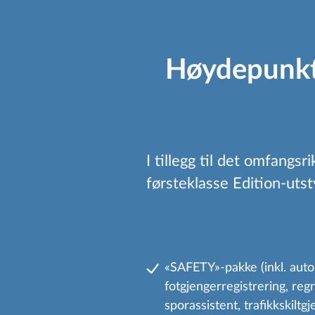
Høydepunkt
I tillegg til det omfang
førsteklasse Edition-utst
«SAFETY»-pakke (inkl. au
fotgjengerregistrering, reg
sporassistent, trafikkskiltg