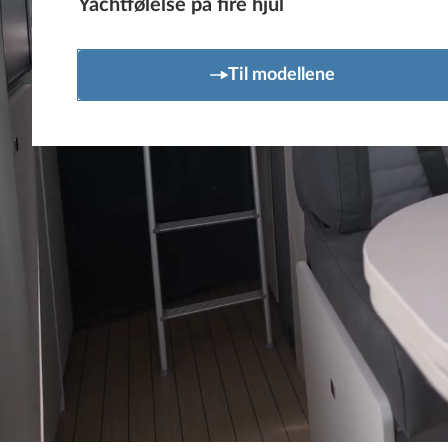
Yachtfølelse på fire hjul
Til modellene