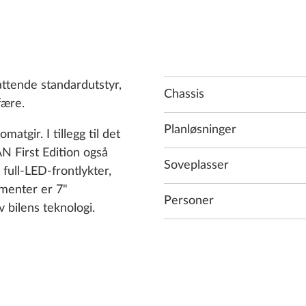
ttende standardutstyr,
Chassis
fære.
Planløsninger
tgir. I tillegg til det
 First Edition også
Soveplasser
full-LED-frontlykter,
enter er 7"
Personer
v bilens teknologi.