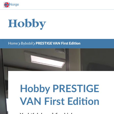
Norge
Home
Bybobil
PRESTIGE VAN First Edition
Hobby PRESTIGE
VAN First Edition