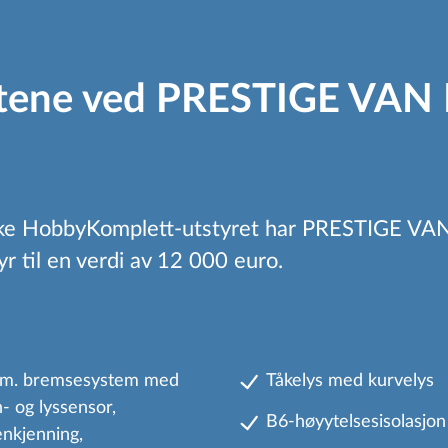
ene ved PRESTIGE VAN Fi
srike HobbyKomplett-utstyret har PRESTIGE VAN
yr til en verdi av 12 000 euro.
tom. bremsesystem med
Tåkelys med kurvelys
n- og lyssensor,
B6-høyytelsesisolasjo
jenkjenning,