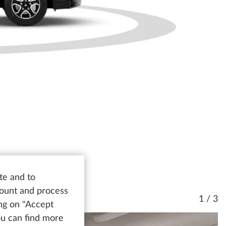
te and to
count and process
1 / 3
ing on "Accept
You can find more