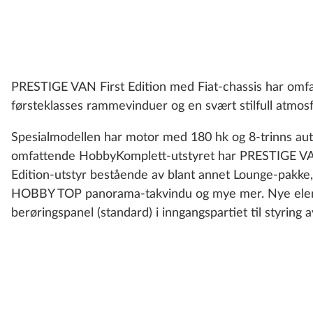
PRESTIGE VAN First Edition med Fiat-chassis har omfa
førsteklasses rammevinduer og en svært stilfull atmos
Spesialmodellen har motor med 180 hk og 8-trinns automa
omfattende HobbyKomplett-utstyret har PRESTIGE VAN
Edition-utstyr bestående av blant annet Lounge-pakke, 
HOBBY TOP panorama-takvindu og mye mer. Nye elem
berøringspanel (standard) i inngangspartiet til styring a