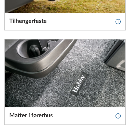
Tilhengerfeste
Mer i
Matter i førerhus
Mer in