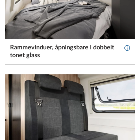
Rammevinduer, åpningsbare i dobbelt
Mer in
tonet glass