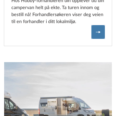
Hos Hobby-forhandleren din opplever du din
campervan helt på ekte. Ta turen innom og
bestill nå! Forhandlersøkeren viser deg veien
til en forhandler i ditt lokalmiljø.
Finn for