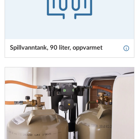
Spillvanntank, 90 liter, oppvarmet
Mer in