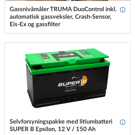
Gassnivåmåler TRUMA DuoControl inkl.
Mer in
automatisk gassveksler, Crash-Sensor,
Eis-Ex og gassfilter
Selvforsyningspakke med litiumbatteri
Mer in
SUPER B Epsilon, 12 V / 150 Ah