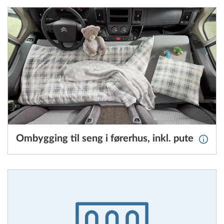
Ombygging til seng i førerhus, inkl. pute
Mer in