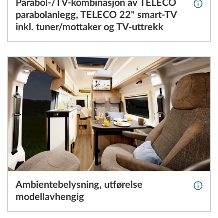
Parabol-/TV-kombinasjon av TELECO
Mer i
parabolanlegg, TELECO 22" smart-TV
inkl. tuner/mottaker og TV-uttrekk
Ambientebelysning, utførelse
Mer in
modellavhengig