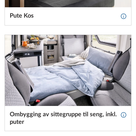
Pute Kos
Mer i
Ombygging av sittegruppe til seng, inkl.
Mer in
puter