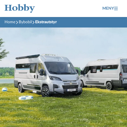
MENY
Home
Bybobil
Ekstrautstyr