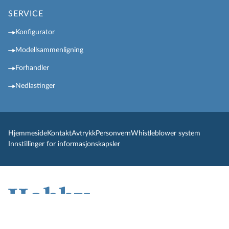
SERVICE
Konfigurator
Modellsammenligning
Forhandler
Nedlastinger
Hjemmeside
Kontakt
Avtrykk
Personvern
Whistleblower system
Innstillinger for informasjonskapsler
© Hobby-Wohnwagenwerk, Ing. Harald Striewski GmbH, Harald-