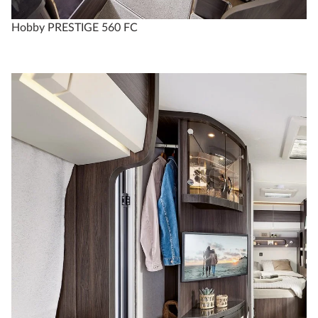
Hobby PRESTIGE 560 FC
PRESTIGE
720 KWFU
4
2
Konfigurer
Sammenlign
Tekniske spesifikasjoner