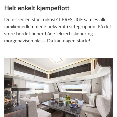
Helt enkelt kjempeflott
PRESTIGE
Du elsker en stor frokost? I PRESTIGE samles alle
650 KFU
familiemedlemmene bekvemt i sittegruppen. På det
store bordet finner både lekkerbiskener og
morgenavisen plass. Da kan dagen starte!
4
2
Konfigurer
Sammenlign
Tekniske spesifikasjoner