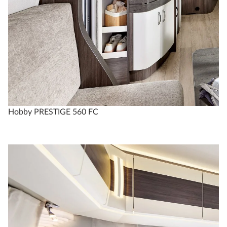
PRESTIGE
720 UKFe
5
2
Konfigurer
Hobby PRESTIGE 560 FC
Sammenlign
Tekniske spesifikasjoner