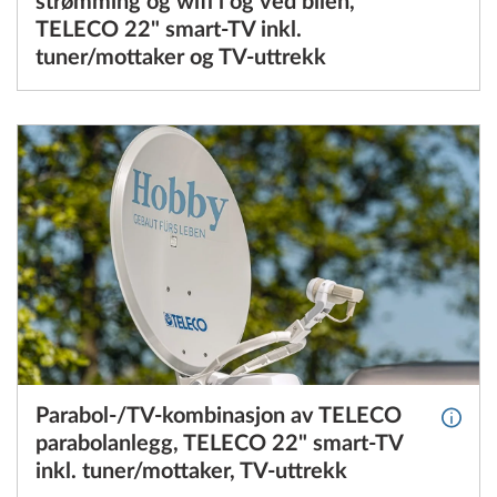
strømming og wifi i og ved bilen,
TELECO 22" smart-TV inkl.
tuner/mottaker og TV-uttrekk
Parabol-/TV-kombinasjon av TELECO
Mer i
parabolanlegg, TELECO 22" smart-TV
inkl. tuner/mottaker, TV-uttrekk