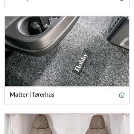
Matter i førerhus
Mer i