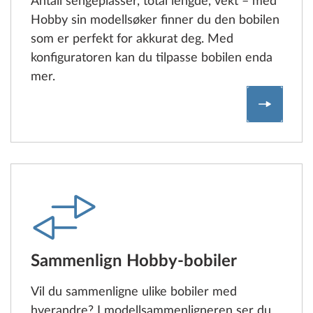
Antall sengeplasser, total lengde, vekt – med
Hobby sin modellsøker finner du den bobilen
som er perfekt for akkurat deg. Med
konfiguratoren kan du tilpasse bobilen enda
mer.
Her kan 
Sammenlign Hobby-bobiler
Vil du sammenligne ulike bobiler med
hverandre? I modellsammenligneren ser du