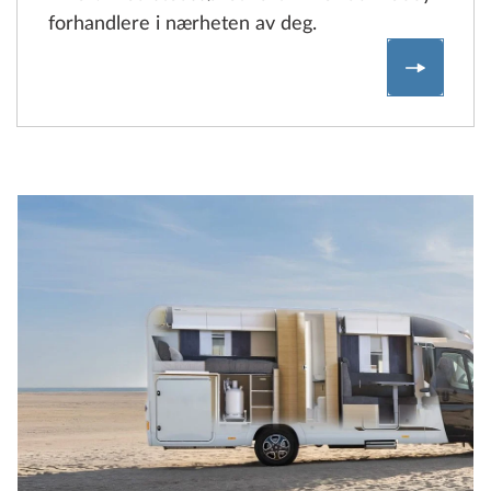
forhandlere i nærheten av deg.
Finn Hob