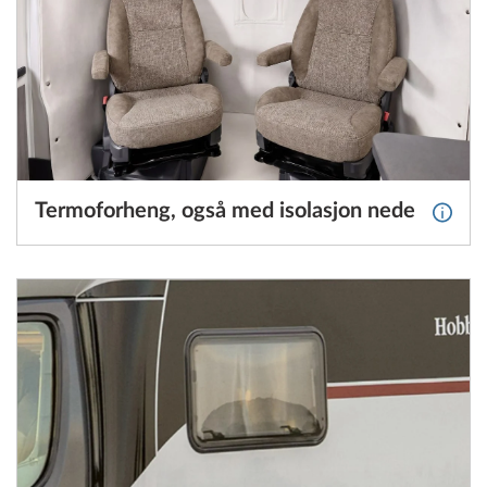
Termoforheng, også med isolasjon nede
Mer i