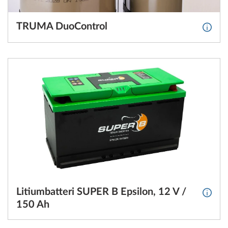
TRUMA DuoControl
Mer i
Litiumbatteri SUPER B Epsilon, 12 V /
Mer in
150 Ah