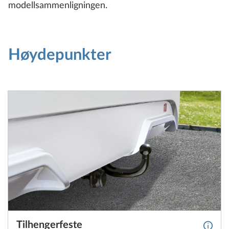
modellsammenligningen.
Høydepunkter
Tilhengerfeste
Mer i