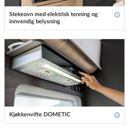
Stekeovn med elektrisk tenning og
Mer in
innvendig belysning
Kjøkkenvifte DOMETIC
Mer i