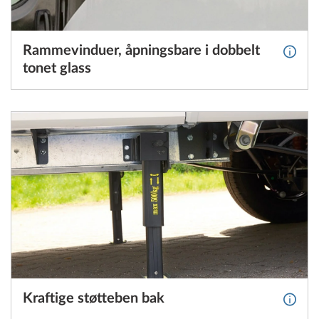
Rammevinduer, åpningsbare i dobbelt
Mer in
tonet glass
Kraftige støtteben bak
Mer i