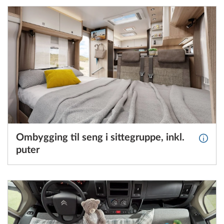
Ombygging til seng i sittegruppe, inkl.
Mer in
puter