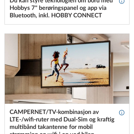
Du kan styre teknologien om bord med
Mer i
Hobbys 7" berøringspanel og app via
Bluetooth, inkl. HOBBY CONNECT
CAMPERNET/TV-kombinasjon av
Mer in
LTE-/wifi-ruter med Dual-Sim og kraftig
multibånd takantenne for mobil