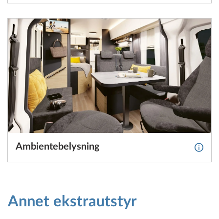
Ambientebelysning
Mer i
Annet ekstrautstyr