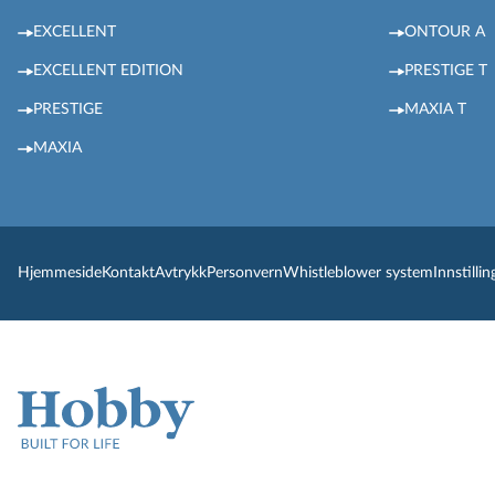
EXCELLENT
ONTOUR A
EXCELLENT EDITION
PRESTIGE T
PRESTIGE
MAXIA T
MAXIA
Hjemmeside
Kontakt
Avtrykk
Personvern
Whistleblower system
Innstilli