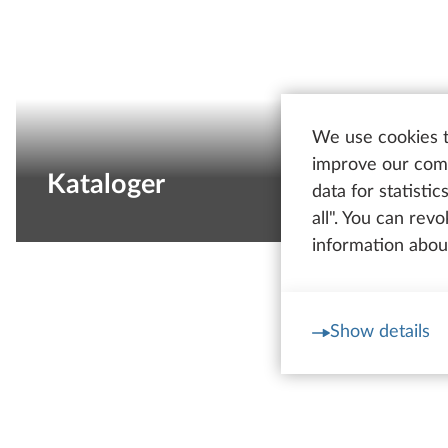
We use cookies t
improve our comm
Kataloger
Kataloge
data for statisti
all". You can rev
information about
Show details