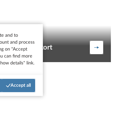
te and to
count and process
Redningskort
isninger
Redningsk
ing on "Accept
You can find more
how details" link.
Accept all