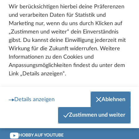
Wir berücksichtigen hierbei deine Präferenzen
und verarbeiten Daten für Statistik und
Zum Anfang der Seite
Marketing nur, wenn du uns durch Klicken auf
HOBBY AUF FACEBOOK
„Zustimmen und weiter“ dein Einverständnis
gibst. Du kannst deine Einwilligung jederzeit mit
Wirkung für die Zukunft widerrufen. Weitere
BEACHY AUF FACEBOOK
Informationen zu den Cookies und
Anpassungsmöglichkeiten findest du unter dem
HOBBY AUF INSTAGRAM
Link „Details anzeigen“.
HOBBY AUSBILDUNG AUF INSTAGRAM
Details anzeigen
Ablehnen
BEACHY AUF INSTAGRAM
Zustimmen und weiter
HOBBY AUF YOUTUBE