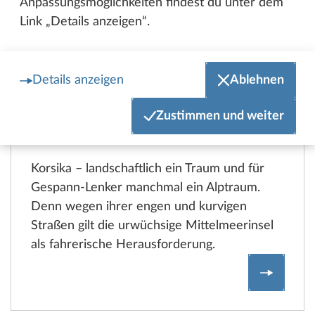
Anpassungsmöglichkeiten findest du unter dem
Link „Details anzeigen“.
Details anzeigen
Ablehnen
Zustimmen und weiter
KORSIKA MIT CARAVAN
Ein echtes Abenteuer
Korsika – landschaftlich ein Traum und für
Gespann-Lenker manchmal ein Alptraum.
Denn wegen ihrer engen und kurvigen
Straßen gilt die urwüchsige Mittelmeerinsel
als fahrerische Herausforderung.
Korsika 