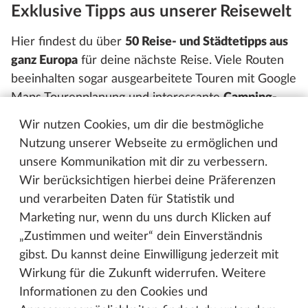
Exklusive Tipps aus unserer Reisewelt
Hier findest du über
50 Reise- und Städtetipps aus
ganz Europa
für deine nächste Reise. Viele Routen
beeinhalten sogar ausgearbeitete Touren mit Google
Maps Tourenplanung und interessante
Camping-
und Stellplatztipps.
Jeden Monat gibt es einen
Wir nutzen Cookies, um dir die bestmögliche
neuen spannenden Tipp. Drei Routen kannst du dir
Nutzung unserer Webseite zu ermöglichen und
direkt hier anschauen. Lust auf mehr? Dann einfach
unsere Kommunikation mit dir zu verbessern.
kostenlos im Mein Hobby-Mitgliederbereich
Wir berücksichtigen hierbei deine Präferenzen
anmelden!
und verarbeiten Daten für Statistik und
Marketing nur, wenn du uns durch Klicken auf
„Zustimmen und weiter“ dein Einverständnis
gibst. Du kannst deine Einwilligung jederzeit mit
Wirkung für die Zukunft widerrufen. Weitere
Informationen zu den Cookies und