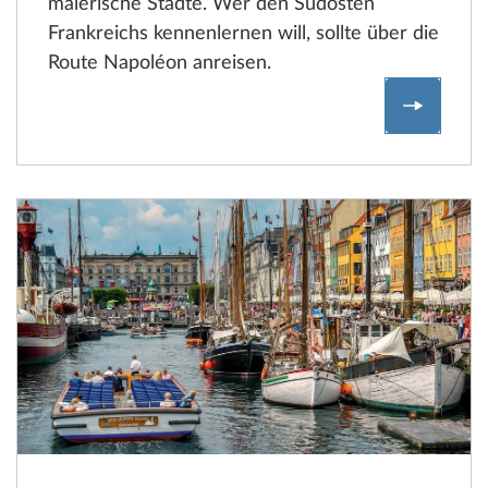
malerische Städte. Wer den Südosten
Frankreichs kennenlernen will, sollte über die
Route Napoléon anreisen.
Frankrei