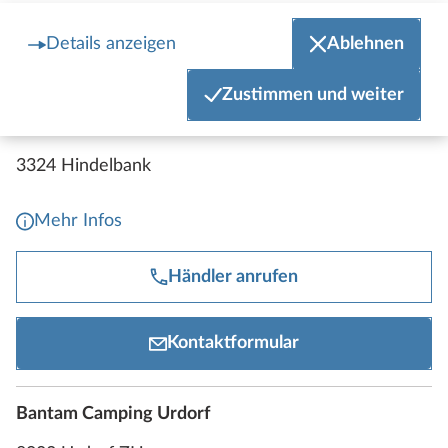
|
© OpenStreetMap contributors © CARTO
Leaflet
Details anzeigen
Ablehnen
Zustimmen und weiter
Bantam Camping Hindelbank
3324 Hindelbank
Mehr Infos
Händler anrufen
Kontaktformular
Bantam Camping Urdorf