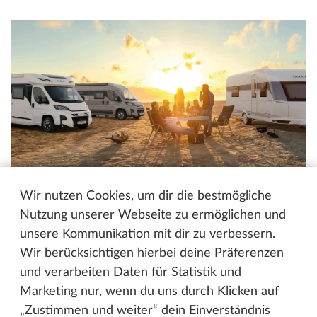
Mein Hobby - der Mitgliederbereich
Wir nutzen Cookies, um dir die bestmögliche
Nutzung unserer Webseite zu ermöglichen und
Als Teil der Hobby-Familie erhältst nur du als
unsere Kommunikation mit dir zu verbessern.
Mitglied exklusive Reiserouten aus ganz Europa,
Wir berücksichtigen hierbei deine Präferenzen
unser kostenloses Mein Hobby-Kundenmagazin und
und verarbeiten Daten für Statistik und
genießt besten Service zu deinem Hobby-Händler.
Marketing nur, wenn du uns durch Klicken auf
Außerdem verlosen wir regelmäßig attraktive
„Zustimmen und weiter“ dein Einverständnis