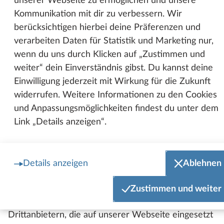
geographische Informationen visuell darzustellen.
unserer Webseite zu ermöglichen und unsere
OpenStreetMap wird auf Basis der Open Data
Kommunikation mit dir zu verbessern. Wir
Commons (ODbL) durch die OpenStreetMap
berücksichtigen hierbei deine Präferenzen und
Foundation angeboten.
verarbeiten Daten für Statistik und Marketing nur,
wenn du uns durch Klicken auf „Zustimmen und
Weitere Informationen zur Datenverarbeitung und
weiter“ dein Einverständnis gibst. Du kannst deine
Hinweise zum Datenschutz durch OSM findest du
Einwilligung jederzeit mit Wirkung für die Zukunft
hier:
widerrufen. Weitere Informationen zu den Cookies
https://wiki.openstreetmap.org/wiki/Privacy_Policy
und Anpassungsmöglichkeiten findest du unter dem
Link „Details anzeigen“.
Webanalysedienste
Details anzeigen
Ablehnen
Nutzung externer Dienste
Auf unserer Webseite sind externe Dienste im
Zustimmen und weiter
Einsatz. Externe Dienste sind Dienste von
Drittanbietern, die auf unserer Webseite eingesetzt