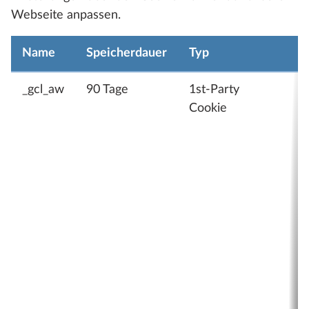
Webseite anpassen.
Name
Speicherdauer
Typ
Z
_gcl_aw
90 Tage
1st-Party
W
Cookie
w
ü
a
W
d
g
d
C
K
z
A