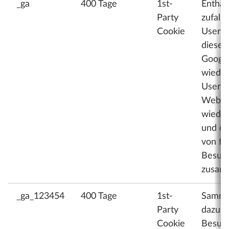
_ga
400 Tage
1st-
Enthäl
Party
zufall
Cookie
User-I
dieser
Google
wiede
User a
Webse
wiede
und di
von fr
Besuc
zusam
_ga_123454
400 Tage
1st-
Samme
Party
dazu, w
Cookie
Besuch