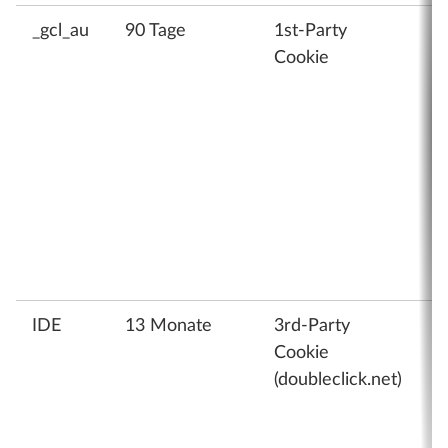
_gcl_au
90 Tage
1st-Party
W
Cookie
T
S
d
M
v
G
g
(
L
IDE
13 Monate
3rd-Party
W
Cookie
f
(doubleclick.net)
Z
D
g