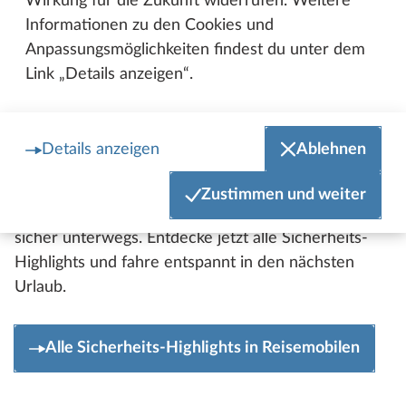
Wirkung für die Zukunft widerrufen. Weitere
Informationen zu den Cookies und
Anpassungsmöglichkeiten findest du unter dem
SICHERHEIT
Sicherheit serienmäßig an Bord
Link „Details anzeigen“.
Das Safety-Paket erfüllt die neue GSR2-Norm und
ist bei Hobby in allen Wohnmobilen und
Details anzeigen
Ablehnen
Kastenwagen bereits serienmäßig enthalten. Mit
automatischem Bremssystem, Spurhalteassistent
Zustimmen und weiter
und weiteren Sicherheitsfeatures bist du jederzeit
sicher unterwegs. Entdecke jetzt alle Sicherheits-
Highlights und fahre entspannt in den nächsten
Urlaub.
Alle Sicherheits-Highlights in Reisemobilen