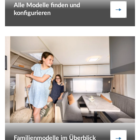
Alle Modelle finden und
Produktv
konfigurieren
Familienmodelle im Überblick
Gute Grü