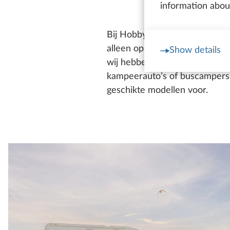
information about
Bij Hobby vind je in ieder gev
alleen op weg bent, met z’n tw
Show details
wij hebben voor alle wensen 
kampeerauto’s of buscampers. 
geschikte modellen voor.