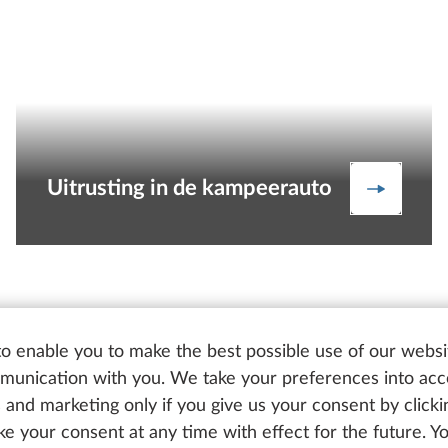
Uitrusting in de kampeerauto
g in de caravan
Uitrusti
o enable you to make the best possible use of our websi
uim aanbod: Wat een keu
unication with you. We take your preferences into ac
cs and marketing only if you give us your consent by click
oke your consent at any time with effect for the future. 