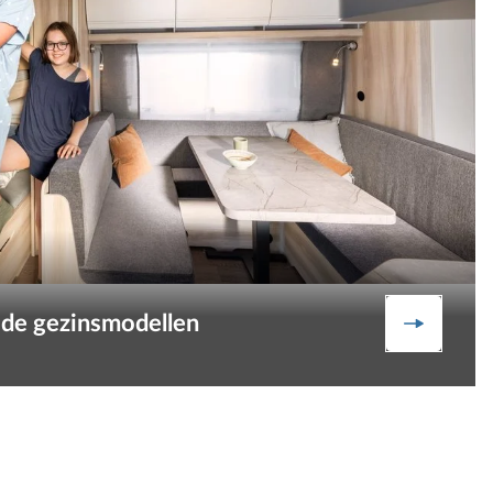
 de gezinsmodellen
Goede re