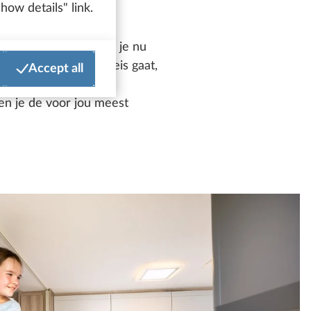
how details" link.
 groot en luxueus, of je nu
 een hete zomer op reis gaat,
Accept all
r onze caravans,
en je de voor jou meest