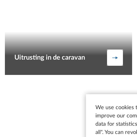
Uitrusting in de caravan
Uitrustin
We use cookies t
R
improve our comm
data for statisti
all". You can rev