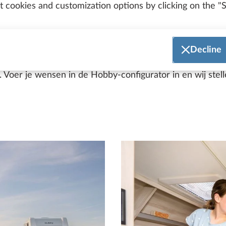
 cookies and customization options by clicking on the "S
al jouw droomvoertuig! Of deze nu klein en praktisch is of
eeën of met het hele gezin, of je nu in de winterse of in
Decline
en behoeften het passende model. Klik gewoon eens doo
Voer je wensen in de Hobby-configurator in en wij stell