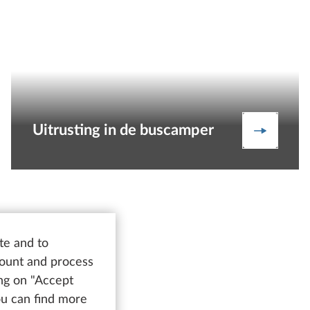
Uitrusting in de buscamper
ng in de kampeerauto
Uitrusti
te and to
ze
count and process
ing on "Accept
You can find more