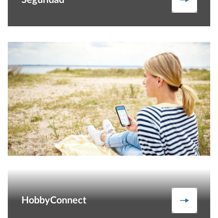
HobbyConnect
Descubr