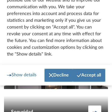
possible use of our website and to improve our
Construidas para las vacaciones de
communication with you. We take your
Nuestras
invierno
preferences into account and process data for
statistics and marketing only if you give us your
consent by clicking on "Accept all". You can
revoke your consent at any time with effect for
the future. You can find more information about
cookies and customization options by clicking on
the "Show details" link.
Show details
Decline
Accept all
Seguridad
Más info