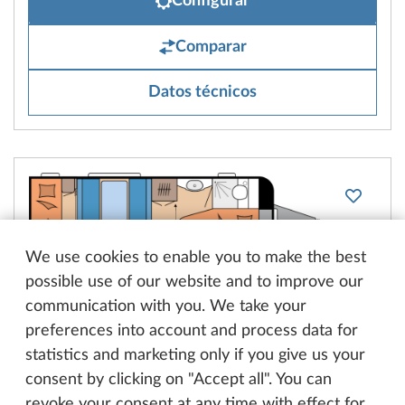
Configurar
Comparar
Datos técnicos
We use cookies to enable you to make the best
possible use of our website and to improve our
DE LUXE
communication with you. We take your
540 KMFe
preferences into account and process data for
statistics and marketing only if you give us your
consent by clicking on "Accept all". You can
3
2
revoke your consent at any time with effect for