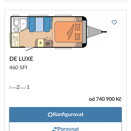
DE LUXE
460 SFf
2
1
od 740 900 Kč
Konfigurovat
Porovnat