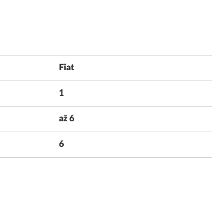
Fiat
1
až 6
6