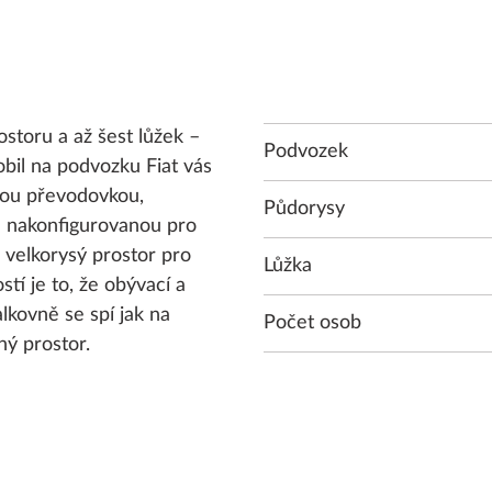
storu a až šest lůžek –
Podvozek
il na podvozku Fiat vás
kou převodovkou,
Půdorysy
ě nakonfigurovanou pro
 velkorysý prostor pro
Lůžka
stí je to, že obývací a
lkovně se spí jak na
Počet osob
ný prostor.