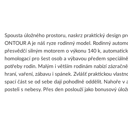
Spousta úložného prostoru, naskrz praktický design pro
ONTOUR A je náš ryze rodinný model. Rodinný automob
přesvědčí silným motorem o výkonu 140 k, automatic
homologací pro šest osob a výbavou předem speciáln
potřeby rodin. Malým i větším rodinám nabízí zázračně
hraní, vaření, zábavu i spánek. Zvlášť praktickou vlastno
spací část se od sebe dají pohodlně oddělit. Nahoře v a
posteli s nebesy. Přes den poslouží jako bonusový úlož