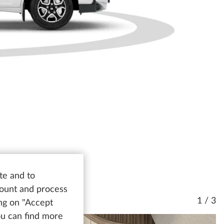
te and to
count and process
1 / 3
ing on "Accept
You can find more