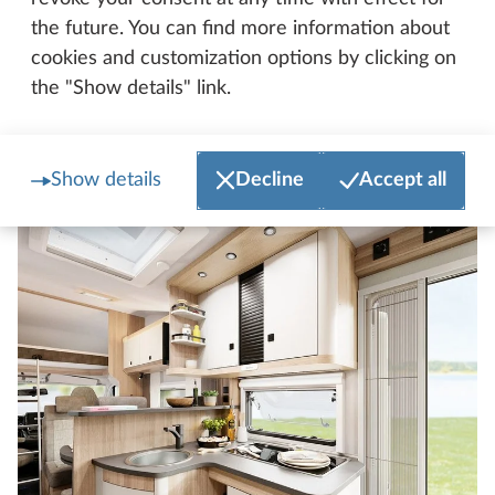
immediatamente a portata di mano grazie ai cassetti
the future. You can find more information about
e ai pensili di misura comfort. Infine, il bel banco da
cookies and customization options by clicking on
cucina è ripiano e moderno elemento di design in
the "Show details" link.
uno.
Show details
Decline
Accept all