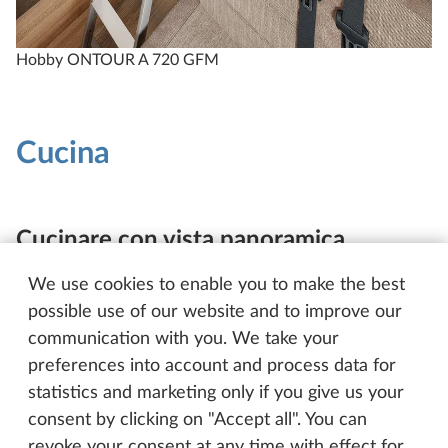
Hobby ONTOUR A 720 GFM
Cucina
Cucinare con vista panoramica
Nella pratica cucina angolare non si ha solo una
We use cookies to enable you to make the best
visione d’insieme di tutti gli utensili da cucina. La
possible use of our website and to improve our
finestra e la porta d’ingresso offrono anche una
communication with you. We take your
bella vista sull’esterno mentre il cibo cuoce sul piano
preferences into account and process data for
cottura a gas. Il piano di lavoro pieghevole
statistics and marketing only if you give us your
aggiuntivo è subito in posizione quando si tagliuzza,
consent by clicking on "Accept all". You can
si mescola o si impiatta. Piatti, terrine & Co. sono
revoke your consent at any time with effect for