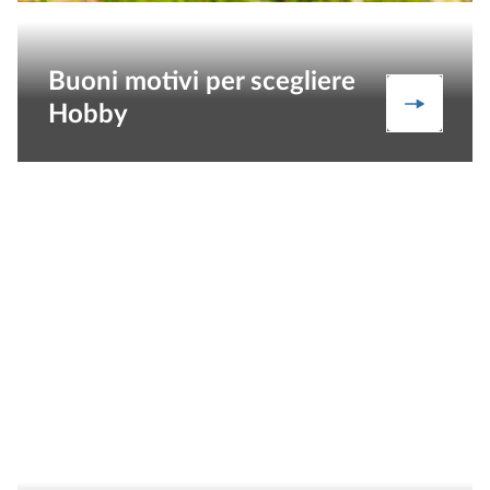
Buoni motivi per scegliere
I nostri 
Hobby