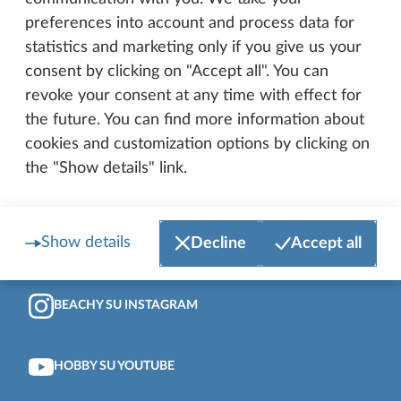
preferences into account and process data for
In cima alla pagina
statistics and marketing only if you give us your
HOBBY SU FACEBOOK
consent by clicking on "Accept all". You can
revoke your consent at any time with effect for
the future. You can find more information about
BEACHY SU FACEBOOK
cookies and customization options by clicking on
the "Show details" link.
HOBBY SU INSTAGRAM
Show details
Decline
Accept all
HOBBY FORMAZIONE SU INSTAGRAM
BEACHY SU INSTAGRAM
HOBBY SU YOUTUBE