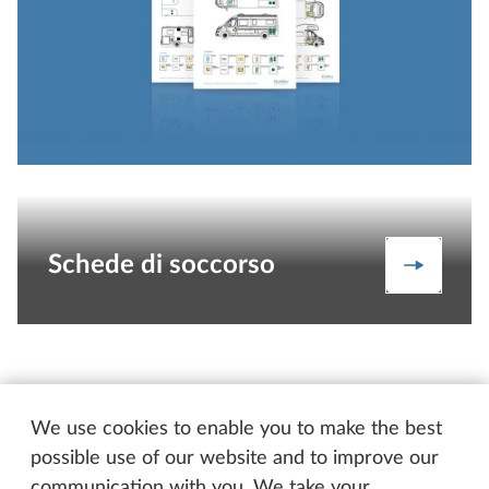
Schede di soccorso
Le schede
We use cookies to enable you to make the best
possible use of our website and to improve our
communication with you. We take your