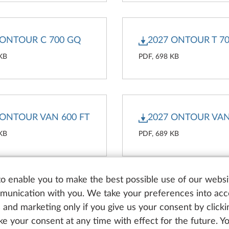
 ONTOUR C 700 GQ
2027 ONTOUR T 70
 KB
PDF, 698 KB
 ONTOUR VAN 600 FT
2027 ONTOUR VAN
 KB
PDF, 689 KB
o enable you to make the best possible use of our websi
unication with you. We take your preferences into ac
 PRESTIGE T 740 WF
2027 PRESTIGE VA
cs and marketing only if you give us your consent by click
ET
 KB
oke your consent at any time with effect for the future. 
PDF, 692 KB