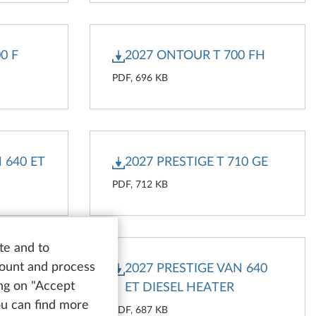
0 F
2027 ONTOUR T 700 FH
PDF, 696 KB
 640 ET
2027 PRESTIGE T 710 GE
PDF, 712 KB
te and to
count and process
N 640
2027 PRESTIGE VAN 640
ing on "Accept
ET DIESEL HEATER
You can find more
PDF, 687 KB