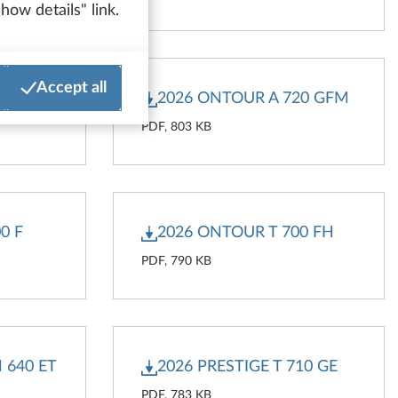
how details" link.
Accept all
 WF
2026 ONTOUR A 720 GFM
PDF, 803 KB
0 F
2026 ONTOUR T 700 FH
PDF, 790 KB
 640 ET
2026 PRESTIGE T 710 GE
PDF, 783 KB