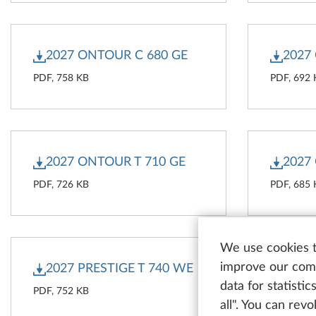
2027 ONTOUR C 680 GE
2027
PDF, 758 KB
PDF, 692
2027 ONTOUR T 710 GE
2027
PDF, 726 KB
PDF, 685
We use cookies t
improve our comm
2027 PRESTIGE T 740 WE
2027
data for statisti
PDF, 752 KB
PDF, 750
all". You can rev