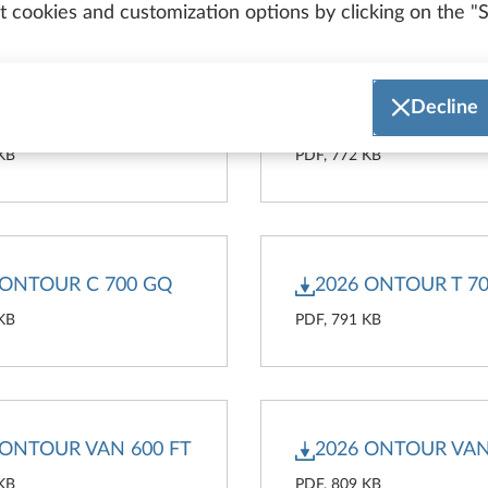
 cookies and customization options by clicking on the "S
Decline
 MAXIA T 740 WE
2026 MAXIA T 740
 KB
PDF, 772 KB
 ONTOUR C 700 GQ
2026 ONTOUR T 70
 KB
PDF, 791 KB
 ONTOUR VAN 600 FT
2026 ONTOUR VAN
 KB
PDF, 809 KB