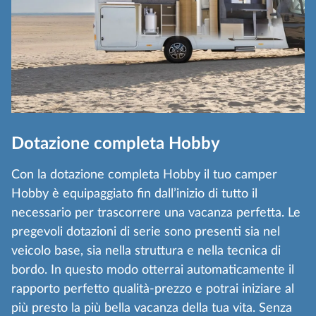
Dotazione completa Hobby
Con la dotazione completa Hobby il tuo camper
Hobby è equipaggiato fin dall’inizio di tutto il
necessario per trascorrere una vacanza perfetta. Le
pregevoli dotazioni di serie sono presenti sia nel
veicolo base, sia nella struttura e nella tecnica di
bordo. In questo modo otterrai automaticamente il
rapporto perfetto qualità-prezzo e potrai iniziare al
più presto la più bella vacanza della tua vita. Senza