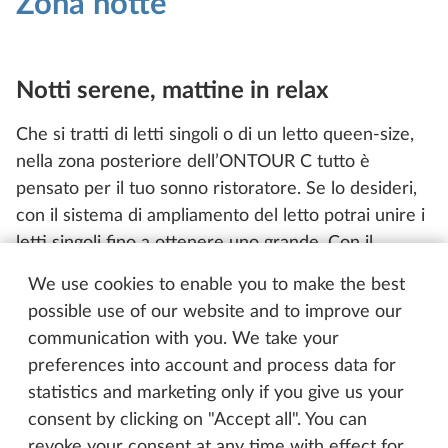
Zona notte
Notti serene, mattine in relax
Che si tratti di letti singoli o di un letto queen-size,
nella zona posteriore dell’ONTOUR C tutto è
pensato per il tuo sonno ristoratore. Se lo desideri,
con il sistema di ampliamento del letto potrai unire i
letti singoli fino a ottenere uno grande. Con il
sistema di rete a doghe ergonomico e al materasso
We use cookies to enable you to make the best
in lattice di qualità sarai riposato al mattino e pronto
possible use of our website and to improve our
per una nuova giornata.
communication with you. We take your
preferences into account and process data for
statistics and marketing only if you give us your
consent by clicking on "Accept all". You can
revoke your consent at any time with effect for