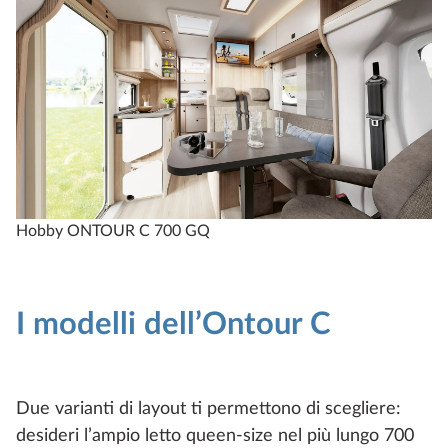
Hobby ONTOUR C 700 GQ
H
I modelli dell’Ontour C
Due varianti di layout ti permettono di scegliere:
desideri l’ampio letto queen-size nel più lungo 700