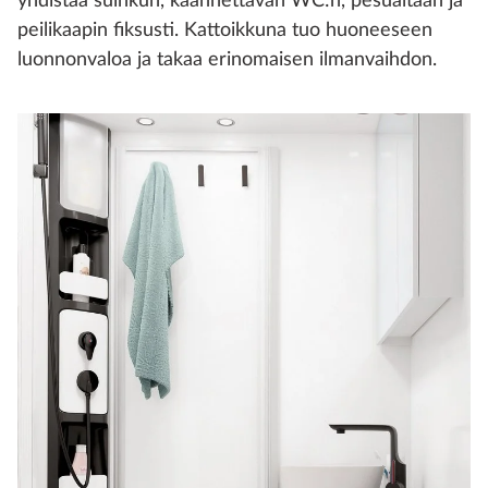
yhdistää suihkun, käännettävän WC:n, pesualtaan ja
peilikaapin fiksusti. Kattoikkuna tuo huoneeseen
luonnonvaloa ja takaa erinomaisen ilmanvaihdon.