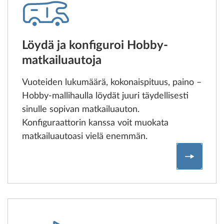
Löydä ja konfiguroi Hobby-
matkailuautoja
Vuoteiden lukumäärä, kokonaispituus, paino –
Hobby-mallihaulla löydät juuri täydellisesti
sinulle sopivan matkailuauton.
Konfiguraattorin kanssa voit muokata
matkailuautoasi vielä enemmän.
Löydä ja