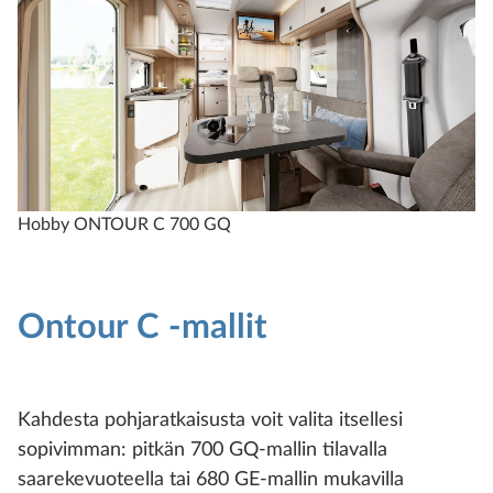
Hobby ONTOUR C 700 GQ
H
Ontour C -mallit
Kahdesta pohjaratkaisusta voit valita itsellesi
sopivimman: pitkän 700 GQ-mallin tilavalla
saarekevuoteella tai 680 GE-mallin mukavilla