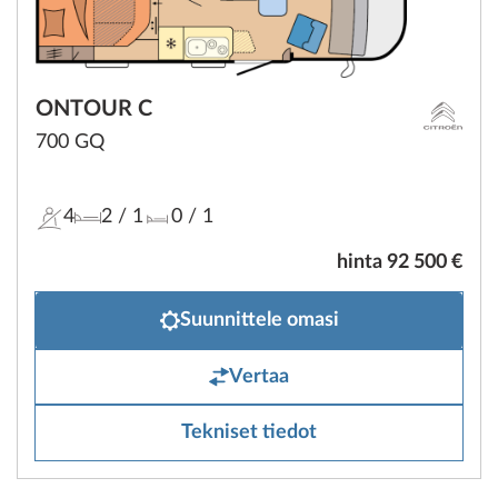
ONTOUR C
700 GQ
4
2
/ 1
0
/ 1
hinta 92 500 €
Suunnittele omasi
Vertaa
Tekniset tiedot