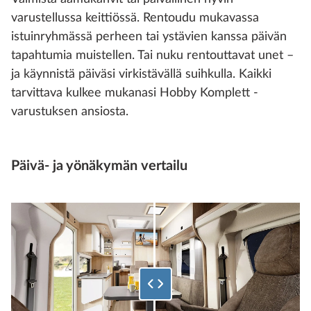
varustellussa keittiössä. Rentoudu mukavassa
istuinryhmässä perheen tai ystävien kanssa päivän
tapahtumia muistellen. Tai nuku rentouttavat unet –
ja käynnistä päiväsi virkistävällä suihkulla. Kaikki
tarvittava kulkee mukanasi Hobby Komplett -
varustuksen ansiosta.
Päivä- ja yönäkymän vertailu
Valitse, kuinka monta prosenttia alareunasta kuvasta näytetä