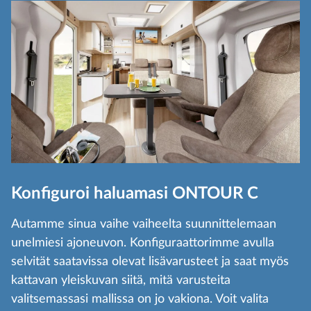
Konfiguroi haluamasi ONTOUR C
Autamme sinua vaihe vaiheelta suunnittelemaan
unelmiesi ajoneuvon. Konfiguraattorimme avulla
selvität saatavissa olevat lisävarusteet ja saat myös
kattavan yleiskuvan siitä, mitä varusteita
valitsemassasi mallissa on jo vakiona. Voit valita