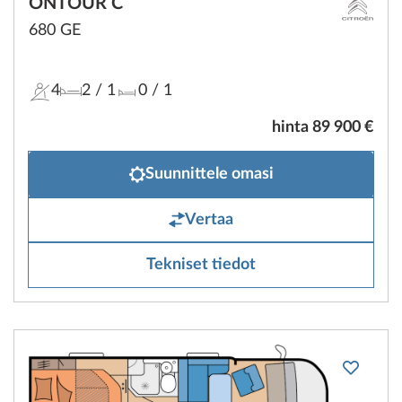
ONTOUR C
680 GE
4
2
/ 1
0
/ 1
hinta 89 900 €
Suunnittele omasi
Vertaa
Tekniset tiedot