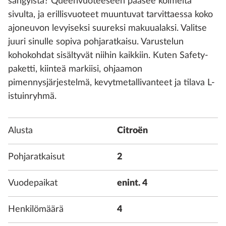
sängyistä? Queenvuoteeseen pääsee kolmelta
sivulta, ja erillisvuoteet muuntuvat tarvittaessa koko
ajoneuvon levyiseksi suureksi makuualaksi. Valitse
juuri sinulle sopiva pohjaratkaisu. Varustelun
kohokohdat sisältyvät niihin kaikkiin. Kuten Safety-
paketti, kiinteä markiisi, ohjaamon
pimennysjärjestelmä, kevytmetallivanteet ja tilava L-
istuinryhmä.
Alusta
Citroën
Pohjaratkaisut
2
Vuodepaikat
enint. 4
Henkilömäärä
4