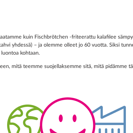
atamme kuin Fischbrötchen -friteerattu kalafilee sämpylä
kahvi yhdessä) – ja olemme olleet jo 60 vuotta. Siksi tunn
 luontoa kohtaan.
rkalleen, mitä teemme suojellaksemme sitä, mitä pidämme t