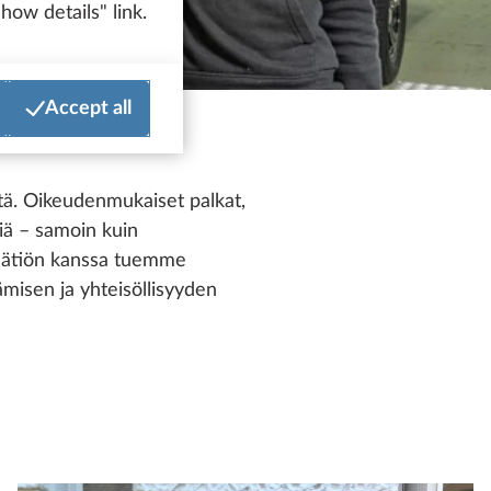
how details" link.
Accept all
tä. Oikeudenmukaiset palkat,
iä – samoin kuin
-säätiön kanssa tuemme
ämisen ja yhteisöllisyyden