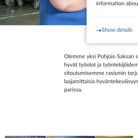
information about
Show details
Olemme yksi Pohjois-Saksan su
hyvät työolot ja työntekijöid
sitoutumisemme rasismin torju
laajamittaisia hyväntekeväisyy
parissa.