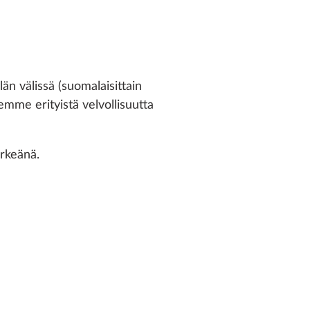
n välissä (suomalaisittain
emme erityistä velvollisuutta
ärkeänä.