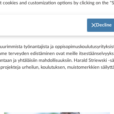
 cookies and customization options by clicking on the "S
Decline
urimmista työnantajista ja oppisopimuskoulutusyrityksis
emme terveyden edistäminen ovat meille itsestäänselvyyks
ntaan ja yhtäläisiin mahdollisuuksiin. Harald Striewski 
sprojekteja urheilun, koulutuksen, muistomerkkien säilytt