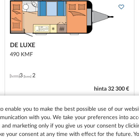
DE LUXE
490 KMF
3
2
hinta 32 300 €
Suunnittele omasi
o enable you to make the best possible use of our websi
unication with you. We take your preferences into ac
Vertaa
cs and marketing only if you give us your consent by click
oke your consent at any time with effect for the future. 
Tekniset tiedot