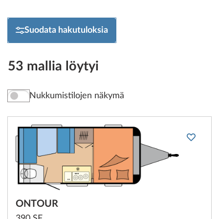
Suodata hakutuloksia
53 mallia löytyi
Nukkumistilojen näkymä
ONTOUR
390 SF