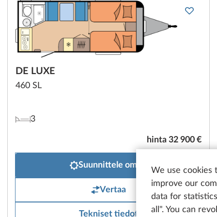
DE LUXE
460 SL
3
hinta 32 900 €
Suunnittele omasi
We use cookies t
improve our comm
Vertaa
data for statisti
all". You can rev
Tekniset tiedot