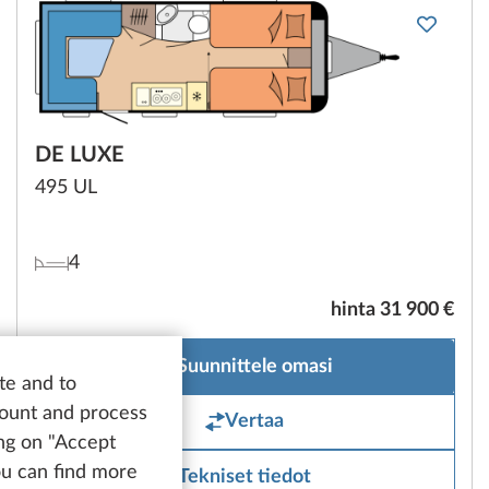
DE LUXE
495 UL
4
hinta 31 900 €
Suunnittele omasi
te and to
count and process
Vertaa
ing on "Accept
You can find more
Tekniset tiedot