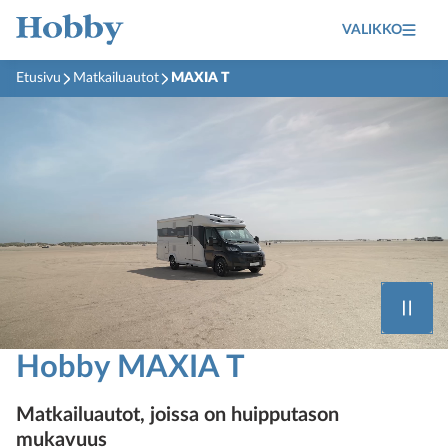
VALIKKO
Etusivu
Matkailuautot
MAXIA T
Hobby MAXIA T
Matkailuautot, joissa on huipputason
mukavuus