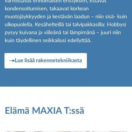
varmistavat erinomaisen eristyksen, estävät
kondensoitumisen, takaavat korkean
muotojäykkyyden ja kestävän laadun – niin sisä- kuin
ulkopuolella. Kesähelteillä tai talvipakkasilla: Hobbysi
pysyy kuivana ja viileänä tai lämpimänä – juuri niin
kuin täydellinen seikkailusi edellyttää.
Lue lisää rakennetekniikasta
Elämä MAXIA T:ssä