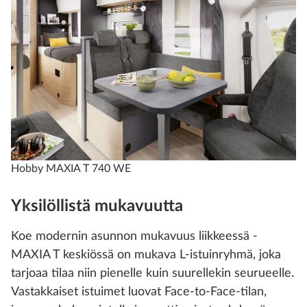
Hobby MAXIA T 740 WE
Yksilöllistä mukavuutta
Koe modernin asunnon mukavuus liikkeessä -
MAXIA T keskiössä on mukava L-istuinryhmä, joka
tarjoaa tilaa niin pienelle kuin suurellekin seurueelle.
Vastakkaiset istuimet luovat Face-to-Face-tilan,