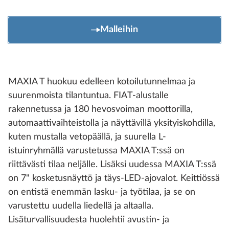
Malleihin
MAXIA T huokuu edelleen kotoilutunnelmaa ja
suurenmoista tilantuntua. FIAT-alustalle
rakennetussa ja 180 hevosvoiman moottorilla,
automaattivaihteistolla ja näyttävillä yksityiskohdilla,
kuten mustalla vetopäällä, ja suurella L-
istuinryhmällä varustetussa MAXIA T:ssä on
riittävästi tilaa neljälle. Lisäksi uudessa MAXIA T:ssä
on 7" kosketusnäyttö ja täys-LED-ajovalot. Keittiössä
on entistä enemmän lasku- ja työtilaa, ja se on
varustettu uudella liedellä ja altaalla.
Lisäturvallisuudesta huolehtii avustin- ja