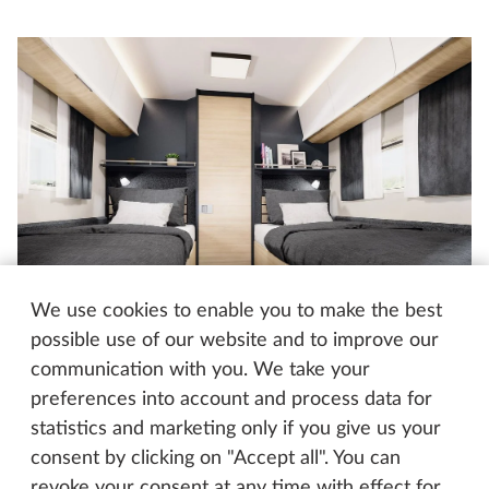
We use cookies to enable you to make the best
possible use of our website and to improve our
communication with you. We take your
Hobby MAXIA T 740 WE
preferences into account and process data for
statistics and marketing only if you give us your
Nuku matkalla yhtä mukavasti kuin
consent by clicking on "Accept all". You can
kotona
revoke your consent at any time with effect for