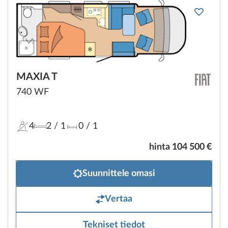
MAXIA T
740 WF
4
2
/ 1
0
/ 1
hinta 104 500 €
Suunnittele omasi
Vertaa
Tekniset tiedot