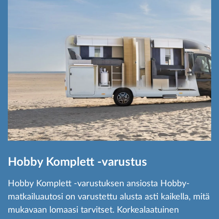
Hobby Komplett -varustus
Hobby Komplett -varustuksen ansiosta Hobby-
matkailuautosi on varustettu alusta asti kaikella, mitä
mukavaan lomaasi tarvitset. Korkealaatuinen