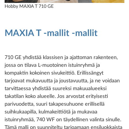
Hobby MAXIA T 710 GE
H
MAXIA T -mallit -mallit
710 GE yhdistää klassisen ja ajattoman rakenteen,
jossa on tilava L-muotoinen istuinryhmä ja
kompaktin kokoinen sivukeittiö. Erillissängyt
tarjoavat mukavuutta ja joustavuutta, ja ne voidaan
tarvittaessa yhdistää suureksi makuualueeksi
takatilan koko alueelle. Jos arvostat erityisesti
parivuodetta, suuri takapesuhuone erillisellä
suihkukaapilla, kulmakeittiötä ja mukavaa
istuinryhmää, 740 WF on täydellinen valinta sinulle.
Tämä malli on suunniteltu tarjoamaan ensiluokkaista