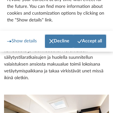
the future. You can find more information about
Hobby Maxia T antaa vapauden valita:
cookies and customization options by clicking on
pohjaratkaisut tarjoavat erilaisia nukkumisratkaisuja
the "Show details" link.
– juuri sinun toiveidesi mukaan. Kaksi mukavaa
erillisvuodetta ja avoimen tilan tuntua tai yksi tilava
ranskalainen vuode – molemmat vaihtoehdot
Show details
Decline
Accept all
vakuuttavat laadukkailla patjoilla, miellyttävällä
korkeudella ja kodikkuudella. Nerokkaiden
säilytystilaratkaisujen ja huolella suunnitellun
valaistuksen ansiosta makuualue toimii lokoisana
vetäytymispaikkana ja takaa virkistävät unet missä
ikinä oletkin.