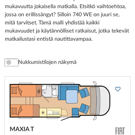
mukavuutta jokaisella matkalla. Etsitkö vaihtoehtoa,
jossa on erillissängyt? Silloin 740 WE on juuri se,
mitä tarvitset. Tämä malli yhdistää kaikki
mukavuudet ja käytännölliset ratkaisut, jotka tekevät
matkailustasi entistä nautittavampaa.
Nukkumistilojen näkymä
MAXIA T