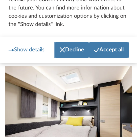
otevřeného prostoru, nebo velkorysou francouzskou
the future. You can find more information about
postel, vždy máte jistotu kvalitních matrací, příjemné
cookies and customization options by clicking on
výšky ležení a útulného designu. Díky chytrým
the "Show details" link.
řešením úložného prostoru a promyšlenému
osvětlení se spací část stane vaší osobní komfortní
zónou – pro noci plné odpočinku, ať jste kdekoli.
Show details
Decline
Accept all