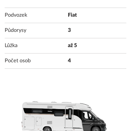
Podvozek
Fiat
Půdorysy
3
Lůžka
až 5
Počet osob
4