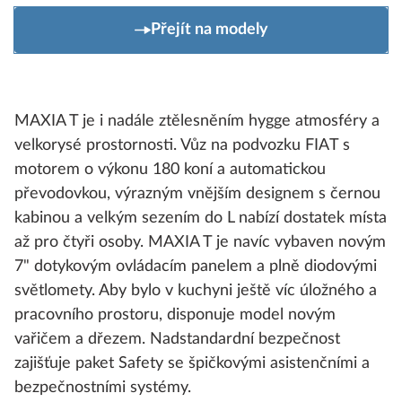
Přejít na modely
MAXIA T je i nadále ztělesněním hygge atmosféry a
velkorysé prostornosti. Vůz na podvozku FIAT s
motorem o výkonu 180 koní a automatickou
převodovkou, výrazným vnějším designem s černou
kabinou a velkým sezením do L nabízí dostatek místa
až pro čtyři osoby. MAXIA T je navíc vybaven novým
7" dotykovým ovládacím panelem a plně diodovými
světlomety. Aby bylo v kuchyni ještě víc úložného a
pracovního prostoru, disponuje model novým
vařičem a dřezem. Nadstandardní bezpečnost
zajišťuje paket Safety se špičkovými asistenčními a
bezpečnostními systémy.