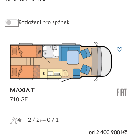
Rozložení pro spánek
MAXIA T
710 GE
4
2
/ 2
0
/ 1
od 2 400 900 Kč