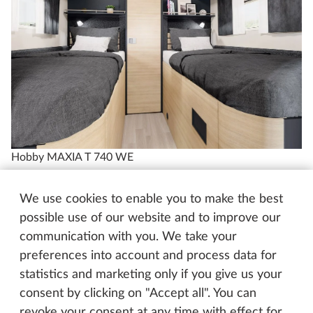
Hobby MAXIA T 740 WE
I na cestách se můžete vyspat jako
We use cookies to enable you to make the best
doma
possible use of our website and to improve our
communication with you. We take your
V modelu Hobby Maxia T je volba jenom na vás,
preferences into account and process data for
protože půdorysy nabízejí různá uspořádání spaní
statistics and marketing only if you give us your
přesně podle vašich preferencí. Ať upřednostňujete
consent by clicking on "Accept all". You can
dvě pohodlná samostatná lůžka, která vytvářejí pocit
revoke your consent at any time with effect for