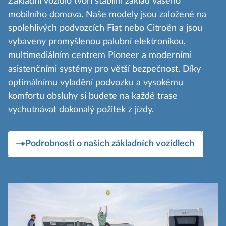
Základní vozidlo tvoří stabilní základ vašeho
mobilního domova. Naše modely jsou založené na
spolehlivých podvozcích Fiat nebo Citroën a jsou
vybaveny promyšlenou palubní elektronikou,
multimediálním centrem Pioneer a moderními
asistenčními systémy pro větší bezpečnost. Díky
optimálnímu vyladění podvozku a vysokému
komfortu obsluhy si budete na každé trase
vychutnávat dokonalý požitek z jízdy.
Podrobnosti o našich základních vozidlech