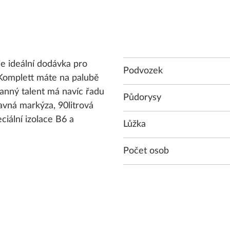
 ideální dodávka pro
Podvozek
Komplett máte na palubě
ranný talent má navíc řadu
Půdorysy
ídavná markýza, 90litrová
eciální izolace B6 a
Lůžka
Počet osob