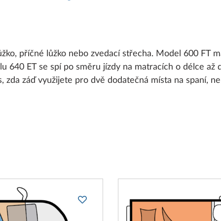
lůžko, příčné lůžko nebo zvedací střecha. Model 600 FT m
lu 640 ET se spí po směru jízdy na matracích o délce až 
, zda záď využijete pro dvě dodatečná místa na spaní, ne