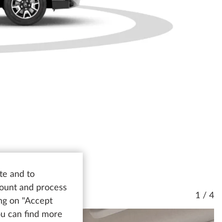
te and to
count and process
1 / 4
ing on "Accept
You can find more