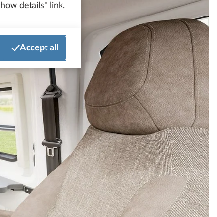
how details" link.
Accept all