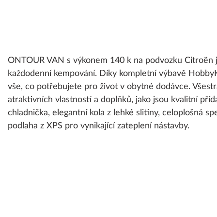
ONTOUR VAN s výkonem 140 k na podvozku Citroën je
každodenní kempování. Díky kompletní výbavě Hobby
vše, co potřebujete pro život v obytné dodávce. Všest
atraktivních vlastností a doplňků, jako jsou kvalitní př
chladnička, elegantní kola z lehké slitiny, celoplošná sp
podlaha z XPS pro vynikající zateplení nástavby.