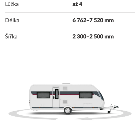
Lůžka
až 4
Délka
6 762–7 520 mm
Šířka
2 300–2 500 mm