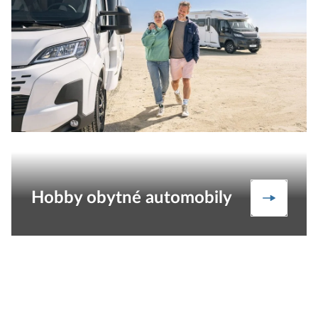
Hobby obytné automobily
Obytné 