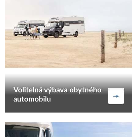
Volitelná výbava obytného
Voliteln
automobilu