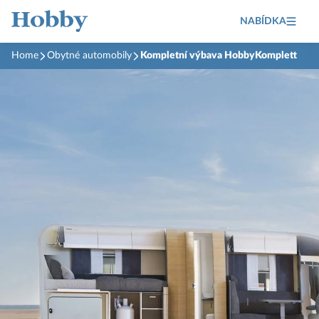
NABÍDKA
Home
Obytné automobily
Kompletní výbava HobbyKomplett