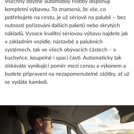
Všechny obytné automobily Hobby disponují
kompletní výbavou. To znamená, že vše, co
potřebujete na cestu, je už sériově na palubě – bez
nutnosti pořizování dalších paketů nebo skrytých
nákladů. Vysoce kvalitní sériovou výbavu najdete jak
v základním vozidle, nástavbě a palubních
systémech, tak ve všech obývacích částech – v
kuchyňce, koupelně i spací části. Automaticky tak
získáváte vynikající poměr mezi cenou a výkonem a
budete připraveni na nezapomenutelné zážitky, ať už
se vydáte kamkoli.