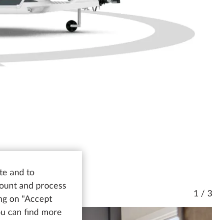
te and to
count and process
1 / 3
ing on "Accept
You can find more