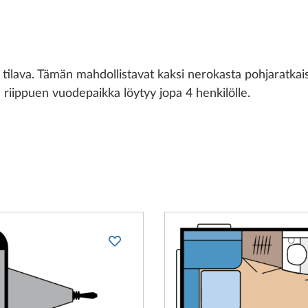
lava. Tämän mahdollistavat kaksi nerokasta pohjaratkaisu
sta riippuen vuodepaikka löytyy jopa 4 henkilölle.