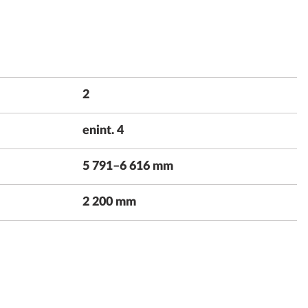
2
enint. 4
5 791–6 616 mm
2 200 mm