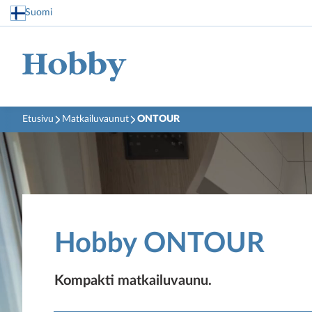
Suomi
Etusivu
Matkailuvaunut
ONTOUR
Hobby ONTOUR
Kompakti matkailuvaunu.